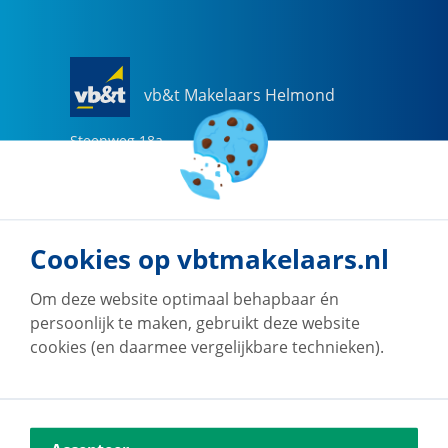
vb&t Makelaars Helmond
Steenweg
18
a
5707 CG
Helmond
0492-505510
helmond@vbtmakelaars.nl
Cookies op vbtmakelaars.nl
Naar vestiging
Om deze website optimaal behapbaar én
persoonlijk te maken, gebruikt deze website
cookies (en daarmee vergelijkbare technieken).
vb&t Makelaars Eindhoven
Vestdijk
180
5611 CZ
Eindhoven