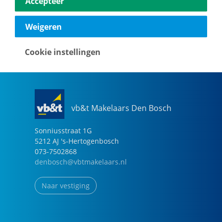
Accepteer
040-2696949
eindhoven@vbtmakelaars.nl
Weigeren
Naar vestiging
Cookie instellingen
vb&t Makelaars Den Bosch
Sonniusstraat
1
G
5212 AJ
's-Hertogenbosch
073-7502868
denbosch@vbtmakelaars.nl
Naar vestiging