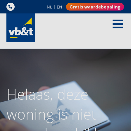
Gratis waardebepaling
NL
|
EN
Helaas, deze
woning is niet