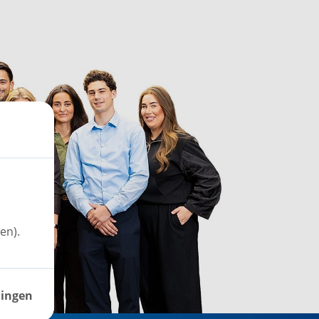
en).
lingen