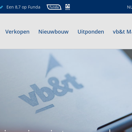
Een 8,7 op Funda
N
Verkopen
Nieuwbouw
Uitponden
vb&t M