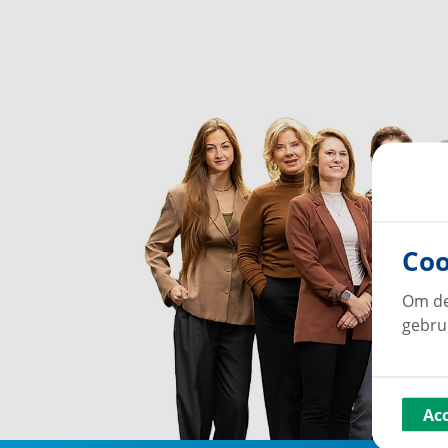
Coo
Om de
gebru
Ac