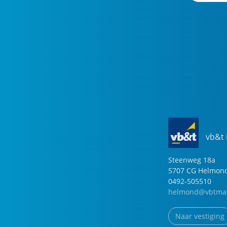
vb&t
Steenweg
18
a
5707 CG
Helmon
0492-505510
helmond@vbtmak
Naar vestiging