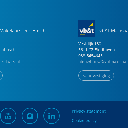
 Makelaars Den Bosch
vb&t Makela
Vestdijk
180
genbosch
5611 CZ
Eindhoven
088-5454645
kelaars.nl
nieuwbouw@vbtmakelaar
Naar vestiging
Privacy statement
Cookie policy