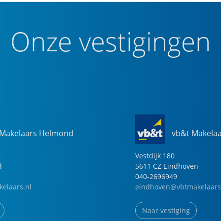
Onze vestigingen
 Makelaars Helmond
vb&t Makela
Vestdijk
180
d
5611 CZ
Eindhoven
040-2696949
elaars.nl
eindhoven@vbtmakelaars
Naar vestiging