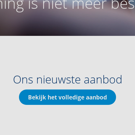
ing is niet meer be
Ons nieuwste aanbod
Bekijk het volledige aanbod