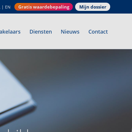
Gratis waardebepaling
Mijn dossier
L
|
EN
akelaars
Diensten
Nieuws
Contact