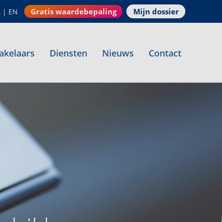
Gratis waardebepaling
Mijn dossier
L
|
EN
akelaars
Diensten
Nieuws
Contact