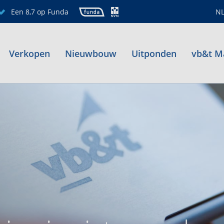
Een 8,7 op Funda
N
Verkopen
Nieuwbouw
Uitponden
vb&t M