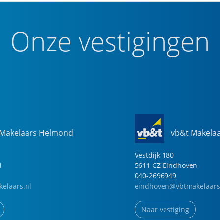
Onze vestigingen
 Makelaars Helmond
vb&t Makela
Vestdijk
180
d
5611 CZ
Eindhoven
040-2696949
elaars.nl
eindhoven@vbtmakelaars
Naar vestiging