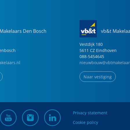
 Makelaars Den Bosch
vb&t Makela
Vestdijk
180
genbosch
5611 CZ
Eindhoven
088-5454645
kelaars.nl
nieuwbouw@vbtmakelaar
Naar vestiging
Privacy statement
Cookie policy