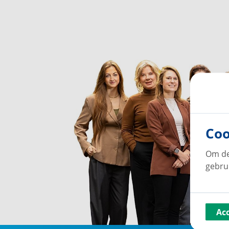
Coo
Om de
gebru
Ac