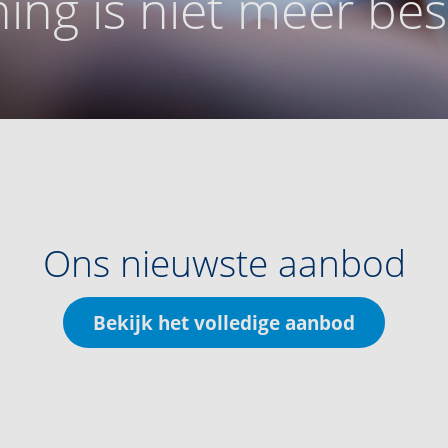
ing is niet meer be
Ons nieuwste aanbod
Bekijk het volledige aanbod