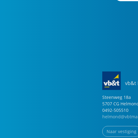
vb&t
Steenweg
18
a
5707 CG
Helmon
0492-505510
helmond@vbtmak
Naar vestiging