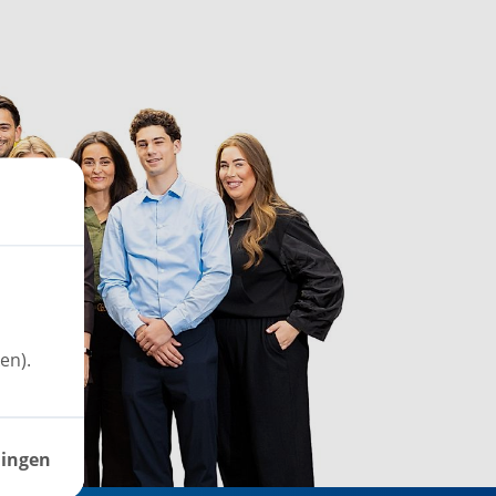
en).
lingen