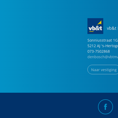
vb&t
Sonniusstraat
1
G
5212 AJ
's-Herto
073-7502868
denbosch@vbtma
Naar vestiging