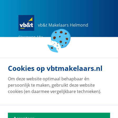
vb&t Makelaars Helmond
Steenweg
18
a
5707 CG
Helmond
0492-505510
helmond@vbtmakelaars.nl
Cookies op vbtmakelaars.nl
Naar vestiging
Om deze website optimaal behapbaar én
persoonlijk te maken, gebruikt deze website
cookies (en daarmee vergelijkbare technieken).
vb&t Makelaars Eindhoven
Vestdijk
180
5611 CZ
Eindhoven