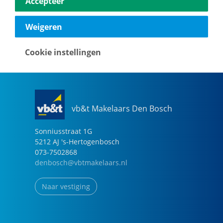
Accepteer
040-2696949
eindhoven@vbtmakelaars.nl
Weigeren
Naar vestiging
Cookie instellingen
vb&t Makelaars Den Bosch
Sonniusstraat
1
G
5212 AJ
's-Hertogenbosch
073-7502868
denbosch@vbtmakelaars.nl
Naar vestiging