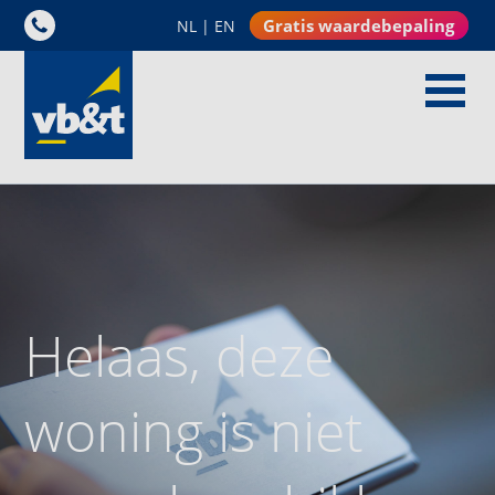
Gratis waardebepaling
NL
|
EN
Helaas, deze
woning is niet