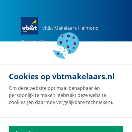
vb&t Makelaars Helmond
Steenweg
18
a
5707 CG
Helmond
0492-505510
helmond@vbtmakelaars.nl
Cookies op vbtmakelaars.nl
Naar vestiging
Om deze website optimaal behapbaar én
persoonlijk te maken, gebruikt deze website
cookies (en daarmee vergelijkbare technieken).
vb&t Makelaars Eindhoven
Vestdijk
180
5611 CZ
Eindhoven