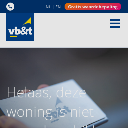
Gratis waardebepaling
NL
|
EN
Helaas, deze
woning is niet