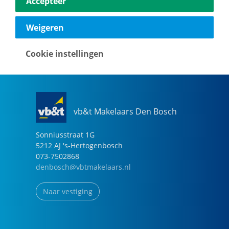
Accepteer
040-2696949
eindhoven@vbtmakelaars.nl
Weigeren
Naar vestiging
Cookie instellingen
vb&t Makelaars Den Bosch
Sonniusstraat
1
G
5212 AJ
's-Hertogenbosch
073-7502868
denbosch@vbtmakelaars.nl
Naar vestiging