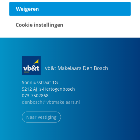
040-2696949
Weigeren
eindhoven@vbtmakelaars.nl
Cookie instellingen
Naar vestiging
vb&t Makelaars Den Bosch
Sonniusstraat
1
G
5212 AJ
's-Hertogenbosch
073-7502868
denbosch@vbtmakelaars.nl
Naar vestiging