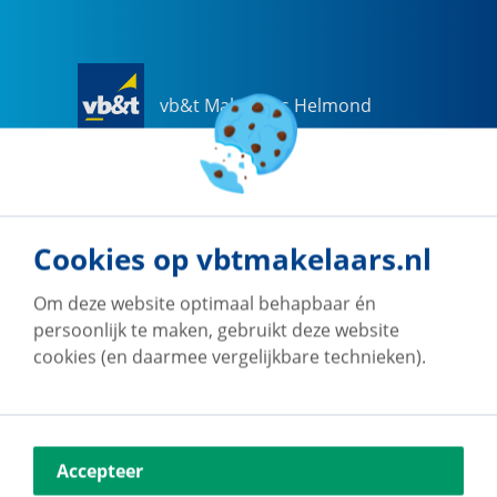
vb&t Makelaars Helmond
Steenweg
18
a
5707 CG
Helmond
0492-505510
helmond@vbtmakelaars.nl
Cookies op vbtmakelaars.nl
Naar vestiging
Om deze website optimaal behapbaar én
persoonlijk te maken, gebruikt deze website
cookies (en daarmee vergelijkbare technieken).
vb&t Makelaars Eindhoven
Accepteer
Vestdijk
180
5611 CZ
Eindhoven