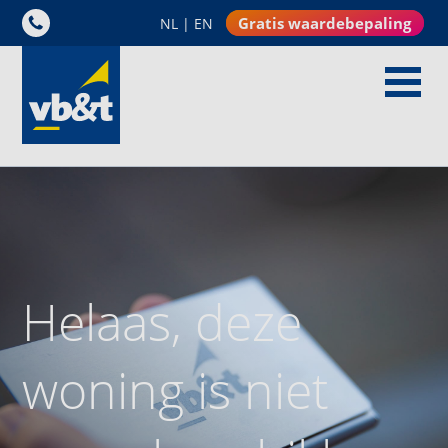
Gratis waardebepaling
NL
|
EN
Helaas, deze
woning is niet