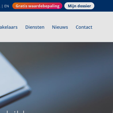
Gratis waardebepaling
Mijn dossier
L
|
EN
akelaars
Diensten
Nieuws
Contact