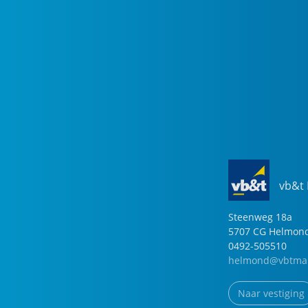
vb&t
Steenweg
18
a
5707 CG
Helmon
0492-505510
helmond@vbtmak
Naar vestiging