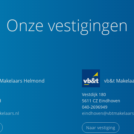
Onze vestigingen
 Makelaars Helmond
vb&t Makela
Vestdijk
180
d
5611 CZ
Eindhoven
040-2696949
elaars.nl
eindhoven@vbtmakelaars
Naar vestiging