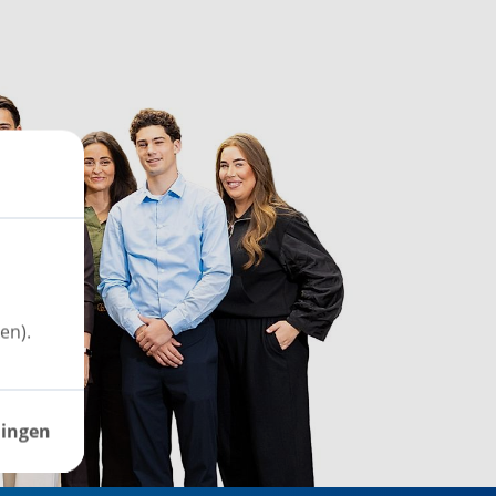
en).
lingen