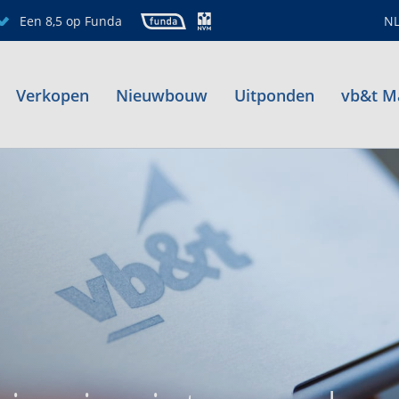
Een 8,5 op Funda
N
Verkopen
Nieuwbouw
Uitponden
vb&t M