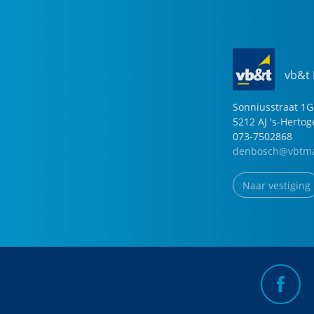
vb&t
Sonniusstraat
1
G
5212 AJ
's-Herto
073-7502868
denbosch@vbtma
Naar vestiging