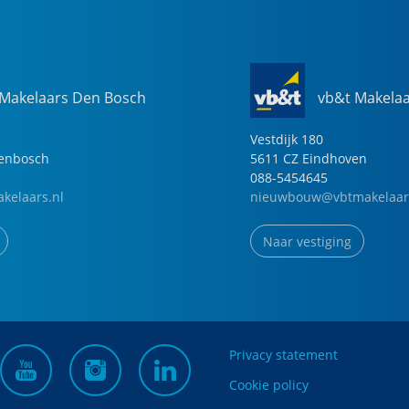
 Makelaars Den Bosch
vb&t Makela
Vestdijk
180
genbosch
5611 CZ
Eindhoven
088-5454645
kelaars.nl
nieuwbouw@vbtmakelaar
Naar vestiging
Privacy statement
Cookie policy