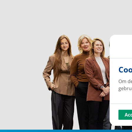
Coo
Om de
gebru
Ac