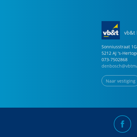
vb&t
Sonniusstraat
1
G
5212 AJ
's-Herto
073-7502868
denbosch@vbtma
Naar vestiging