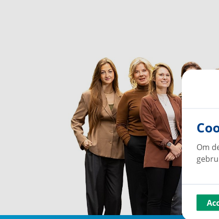
Coo
Om de
gebru
Ac