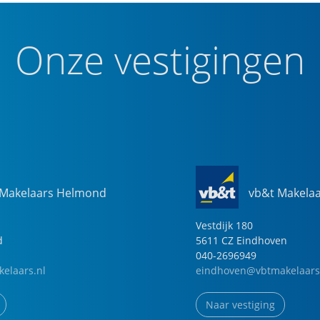
Onze vestigingen
 Makelaars Helmond
vb&t Makela
Vestdijk
180
d
5611 CZ
Eindhoven
040-2696949
elaars.nl
eindhoven@vbtmakelaars
Naar vestiging