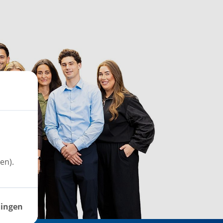
en).
lingen