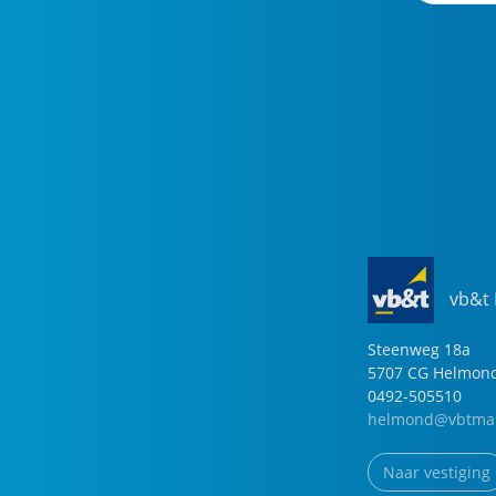
vb&t
Steenweg
18
a
5707 CG
Helmon
0492-505510
helmond@vbtmak
Naar vestiging