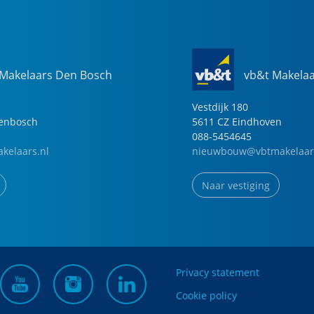
 Makelaars Den Bosch
vb&t Makela
Vestdijk
180
genbosch
5611 CZ
Eindhoven
088-5454645
kelaars.nl
nieuwbouw@vbtmakelaar
Naar vestiging
Privacy statement
Cookie policy