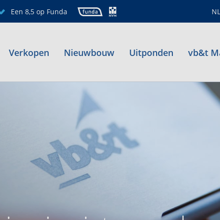
Een 8,5 op Funda
N
Verkopen
Nieuwbouw
Uitponden
vb&t M