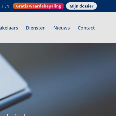
Gratis waardebepaling
Mijn dossier
L
|
EN
akelaars
Diensten
Nieuws
Contact