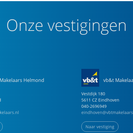
Onze vestigingen
 Makelaars Helmond
vb&t Makela
Vestdijk
180
d
5611 CZ
Eindhoven
040-2696949
elaars.nl
eindhoven@vbtmakelaars
Naar vestiging