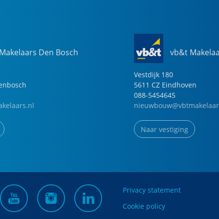
 Makelaars Den Bosch
vb&t Makela
Vestdijk
180
genbosch
5611 CZ
Eindhoven
088-5454645
kelaars.nl
nieuwbouw@vbtmakelaar
Naar vestiging
Privacy statement
Cookie policy