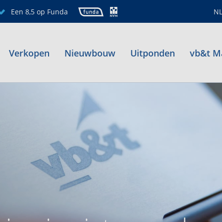
Een 8,5 op Funda
N
Verkopen
Nieuwbouw
Uitponden
vb&t M