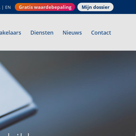
Gratis waardebepaling
Mijn dossier
L
|
EN
akelaars
Diensten
Nieuws
Contact