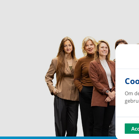
Coo
Om de
gebru
Ac