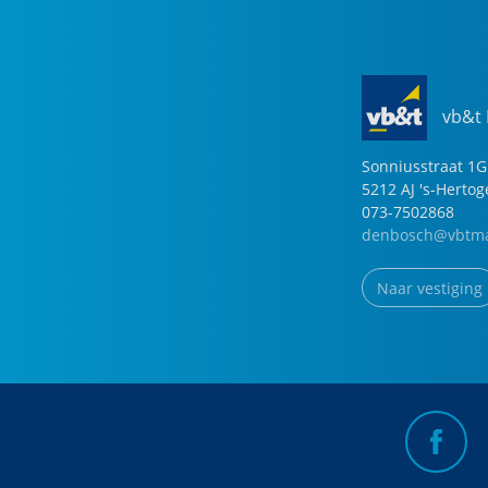
vb&t
Sonniusstraat
1
G
5212 AJ
's-Herto
073-7502868
denbosch@vbtma
Naar vestiging