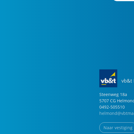
vb&t
Steenweg
18
a
5707 CG
Helmon
0492-505510
helmond@vbtmak
Naar vestiging