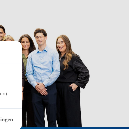
en).
lingen