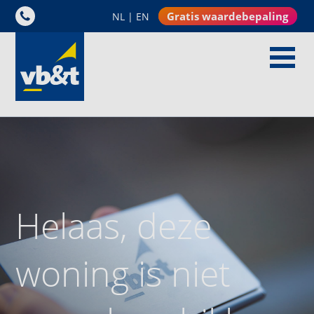
Gratis waardebepaling
NL
|
EN
Helaas, deze
woning is niet