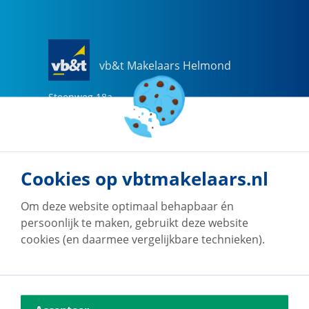
vb&t Makelaars Helmond
Steenweg
18
a
5707 CG
Helmond
0492-505510
helmond@vbtmakelaars.nl
Cookies op vbtmakelaars.nl
Naar vestiging
Om deze website optimaal behapbaar én
persoonlijk te maken, gebruikt deze website
cookies (en daarmee vergelijkbare technieken).
vb&t Makelaars Eindhoven
Vestdijk
180
5611 CZ
Eindhoven