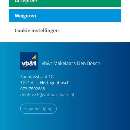
Accepteer
040-2696949
eindhoven@vbtmakelaars.nl
Weigeren
Naar vestiging
Cookie instellingen
vb&t Makelaars Den Bosch
Sonniusstraat
1
G
5212 AJ
's-Hertogenbosch
073-7502868
denbosch@vbtmakelaars.nl
Naar vestiging