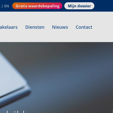
Gratis waardebepaling
Mijn dossier
L
|
EN
akelaars
Diensten
Nieuws
Contact