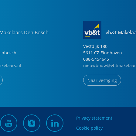
 Makelaars Den Bosch
vb&t Makela
Vestdijk
180
genbosch
5611 CZ
Eindhoven
088-5454645
kelaars.nl
nieuwbouw@vbtmakelaar
Naar vestiging
Privacy statement
Cookie policy