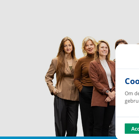
Coo
Om de
gebru
Ac