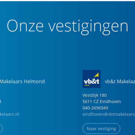
Onze vestigingen
 Makelaars Helmond
vb&t Makela
Vestdijk
180
d
5611 CZ
Eindhoven
040-2696949
elaars.nl
eindhoven@vbtmakelaars
Naar vestiging