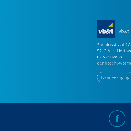
vb&t
Sonniusstraat
1
G
5212 AJ
's-Herto
073-7502868
denbosch@vbtma
Naar vestiging