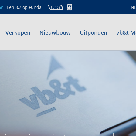
Een 8,7 op Funda
N
Verkopen
Nieuwbouw
Uitponden
vb&t M