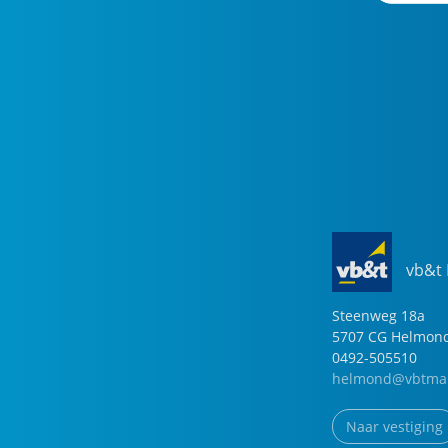
vb&t
Steenweg
18
a
5707 CG
Helmon
0492-505510
helmond@vbtmak
Naar vestiging