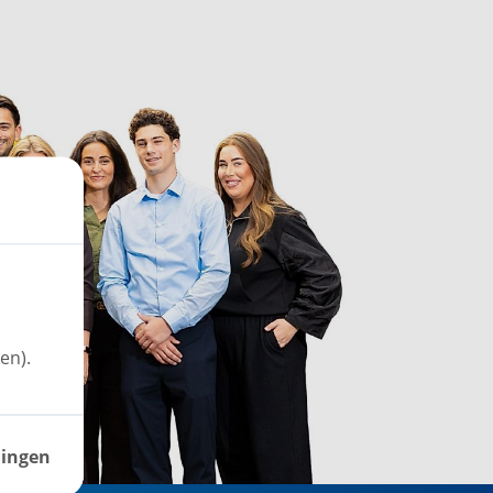
en).
lingen