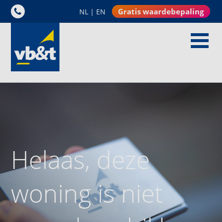
Gratis waardebepaling
NL
|
EN
Helaas, deze
woning is niet