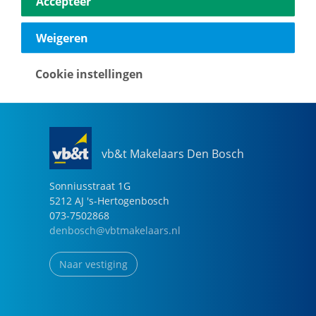
Accepteer
040-2696949
eindhoven@vbtmakelaars.nl
Weigeren
Naar vestiging
Cookie instellingen
vb&t Makelaars Den Bosch
Sonniusstraat
1
G
5212 AJ
's-Hertogenbosch
073-7502868
denbosch@vbtmakelaars.nl
Naar vestiging