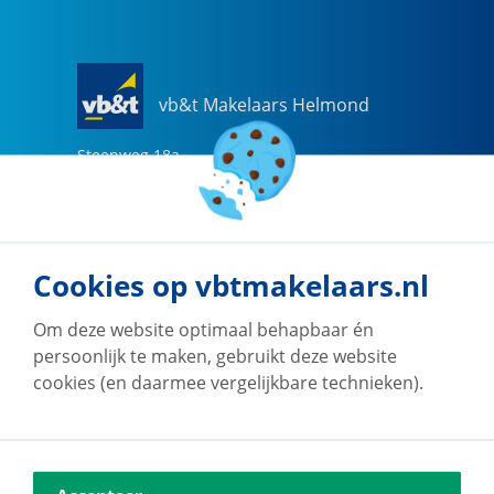
vb&t Makelaars Helmond
Steenweg
18
a
5707 CG
Helmond
0492-505510
helmond@vbtmakelaars.nl
Cookies op vbtmakelaars.nl
Naar vestiging
Om deze website optimaal behapbaar én
persoonlijk te maken, gebruikt deze website
cookies (en daarmee vergelijkbare technieken).
vb&t Makelaars Eindhoven
Vestdijk
180
5611 CZ
Eindhoven