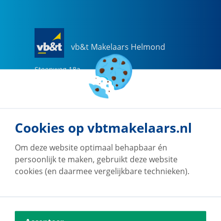
vb&t Makelaars Helmond
Steenweg
18
a
5707 CG
Helmond
0492-505510
helmond@vbtmakelaars.nl
Cookies op vbtmakelaars.nl
Naar vestiging
Om deze website optimaal behapbaar én
persoonlijk te maken, gebruikt deze website
cookies (en daarmee vergelijkbare technieken).
vb&t Makelaars Eindhoven
Vestdijk
180
5611 CZ
Eindhoven