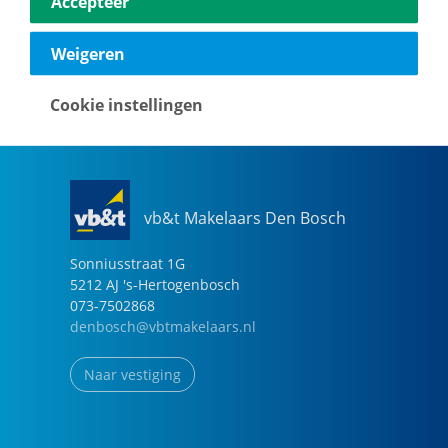
Accepteer
040-2696949
eindhoven@vbtmakelaars.nl
Weigeren
Naar vestiging
Cookie instellingen
vb&t Makelaars Den Bosch
Sonniusstraat
1
G
5212 AJ
's-Hertogenbosch
073-7502868
denbosch@vbtmakelaars.nl
Naar vestiging