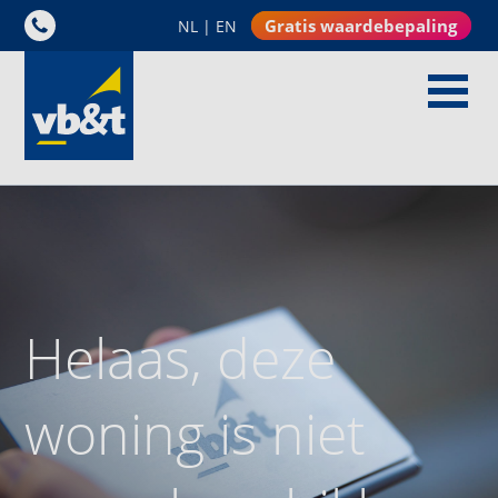
Gratis waardebepaling
NL
|
EN
Helaas, deze
woning is niet