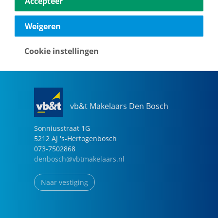
Accepteer
040-2696949
eindhoven@vbtmakelaars.nl
Weigeren
Naar vestiging
Cookie instellingen
vb&t Makelaars Den Bosch
Sonniusstraat
1
G
5212 AJ
's-Hertogenbosch
073-7502868
denbosch@vbtmakelaars.nl
Naar vestiging