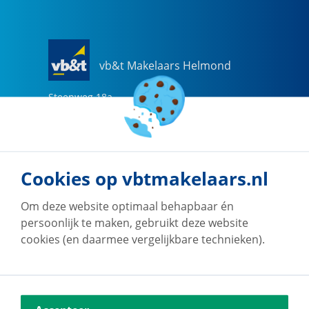
vb&t Makelaars Helmond
Steenweg
18
a
5707 CG
Helmond
0492-505510
helmond@vbtmakelaars.nl
Cookies op vbtmakelaars.nl
Naar vestiging
Om deze website optimaal behapbaar én
persoonlijk te maken, gebruikt deze website
cookies (en daarmee vergelijkbare technieken).
vb&t Makelaars Eindhoven
Vestdijk
180
5611 CZ
Eindhoven