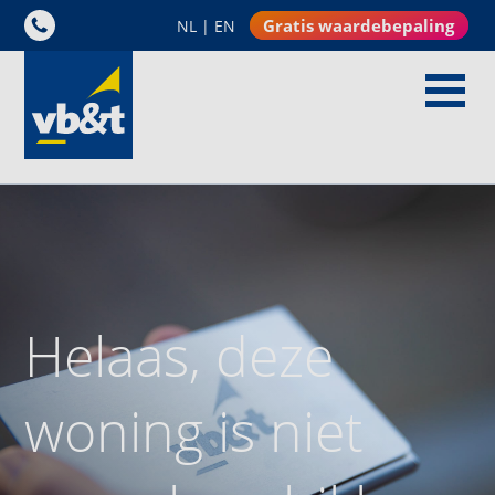
Gratis waardebepaling
NL
|
EN
Helaas, deze
woning is niet