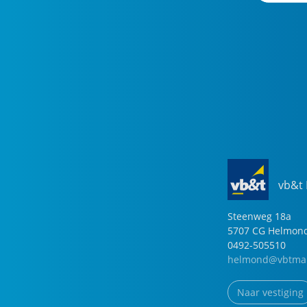
vb&t
Steenweg
18
a
5707 CG
Helmon
0492-505510
helmond@vbtmak
Naar vestiging