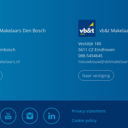
 Makelaars Den Bosch
vb&t Makela
Vestdijk
180
genbosch
5611 CZ
Eindhoven
088-5454645
kelaars.nl
nieuwbouw@vbtmakelaar
Naar vestiging
Privacy statement
Cookie policy