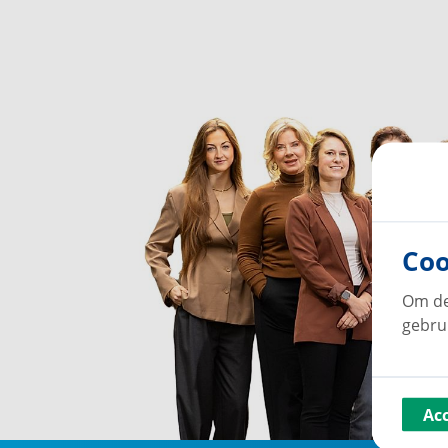
Coo
Om de
gebru
Ac