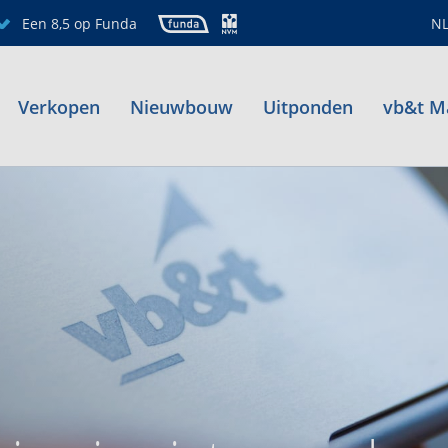
Een 8,5 op Funda
N
Verkopen
Nieuwbouw
Uitponden
vb&t M