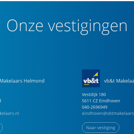
Onze vestigingen
 Makelaars Helmond
vb&t Makela
Vestdijk
180
d
5611 CZ
Eindhoven
040-2696949
elaars.nl
eindhoven@vbtmakelaars
Naar vestiging