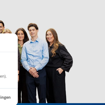
en).
lingen