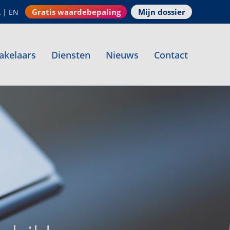
Gratis waardebepaling
Mijn dossier
L
|
EN
akelaars
Diensten
Nieuws
Contact