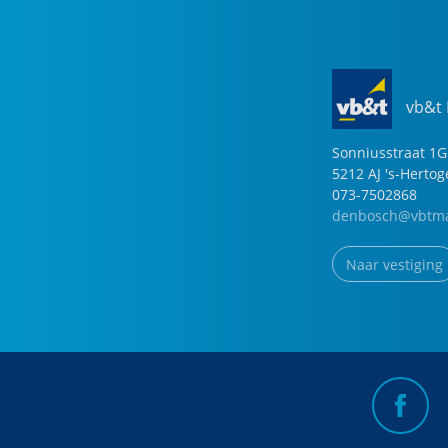
vb&t
Sonniusstraat
1
G
5212 AJ
's-Herto
073-7502868
denbosch@vbtma
Naar vestiging