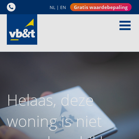
Gratis waardebepaling
NL
|
EN
Helaas, deze
woning is niet