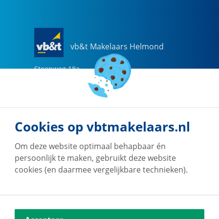
vb&t Makelaars Helmond
Steenweg
18
a
5707 CG
Helmond
0492-505510
helmond@vbtmakelaars.nl
Cookies op vbtmakelaars.nl
Naar vestiging
Om deze website optimaal behapbaar én
persoonlijk te maken, gebruikt deze website
cookies (en daarmee vergelijkbare technieken).
vb&t Makelaars Eindhoven
Vestdijk
180
5611 CZ
Eindhoven