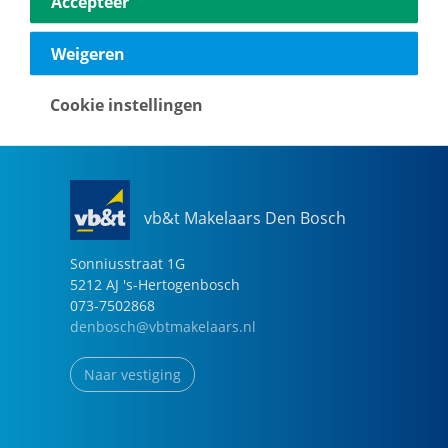
Accepteer
040-2696949
eindhoven@vbtmakelaars.nl
Weigeren
Naar vestiging
Cookie instellingen
vb&t Makelaars Den Bosch
Sonniusstraat
1
G
5212 AJ
's-Hertogenbosch
073-7502868
denbosch@vbtmakelaars.nl
Naar vestiging