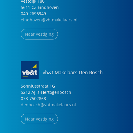
Vestdijk
180
5611 CZ
Eindhoven
040-2696949
eindhoven@vbtmakelaars.nl
Naar vestiging
vb&t Makelaars Den Bosch
Sonniusstraat
1
G
5212 AJ
's-Hertogenbosch
073-7502868
denbosch@vbtmakelaars.nl
Naar vestiging