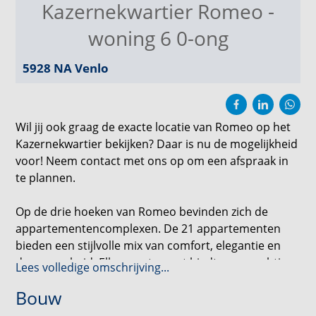
Kazernekwartier Romeo -
woning 6 0-ong
5928 NA
Venlo
Wil jij ook graag de exacte locatie van Romeo op het
Kazernekwartier bekijken? Daar is nu de mogelijkheid
voor! Neem contact met ons op om een afspraak in
te plannen.
Op de drie hoeken van Romeo bevinden zich de
appartementencomplexen. De 21 appartementen
bieden een stijlvolle mix van comfort, elegantie en
duurzaamheid. Elk appartement biedt een prachtig
Lees volledige omschrijving...
uitzicht op de omgeving en een plek waar je je
Bouw
meteen thuis voelt. Voeg daar de ideale ligging in het
levendige Kazernekwartier aan toe, en je hebt de