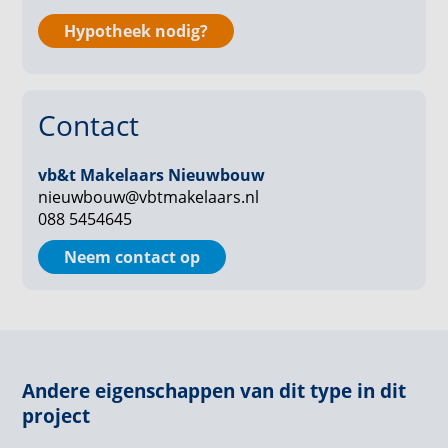
inloopdouche en een toilet. Op de overloop is nog
een separaat toilet voor gasten.
Hypotheek nodig?
Naast het toilet op de overloop is de ruimte voor de
wasmachine, droger en de technische installaties.
Contact
De loggia is een verlengstuk van de woonkamer; hier
zit je heerlijk beschut en het is daardoor een ideale
vb&t Makelaars Nieuwbouw
plek om lekker te eten, te lezen of om lekker niks te
nieuwbouw@vbtmakelaars.nl
088 5454645
doen.
Neem contact op
- Inclusief eigen parkeerplaats
- Verwarming door vloerverwarming met lucht-water
warmtepomp
- Dit appartementen heeft energielabel A +++
Andere eigenschappen van dit type in dit
project