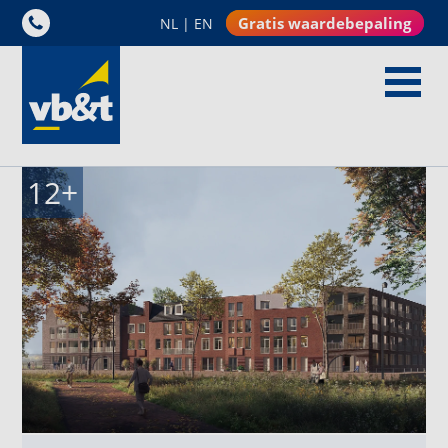
Gratis waardebepaling
NL
|
EN
12
+