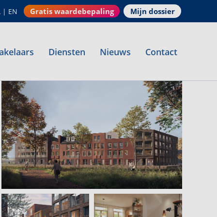
Gratis waardebepaling
Mijn dossier
L
|
EN
akelaars
Diensten
Nieuws
Contact