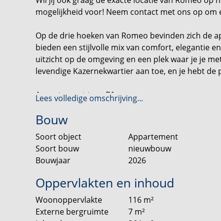
mogelijkheid voor! Neem contact met ons op om e
Op de drie hoeken van Romeo bevinden zich de
bieden een stijlvolle mix van comfort, elegantie 
uitzicht op de omgeving en een plek waar je je met
levendige Kazernekwartier aan toe, en je hebt de
Appartement type B1
Lees volledige omschrijving...
Bouw
Een heerlijk, zéér ruim appartement op de began
De woonkamer is een prachtige open ruimte met 
Soort object
Appartement
ben je altijd in contact met je huisgenoten en gast
Soort bouw
nieuwbouw
keuken is een aparte ruimte die je als bijkeuken 
Bouwjaar
2026
Het appartement heeft 2 zeer ruime (slaap)kamer
Oppervlakten en inhoud
prachtige kamer voor kinderen of logees. Natuurli
Woonoppervlakte
116
m²
van maken.
Externe bergruimte
7
m²