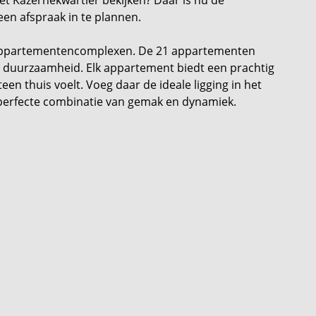
en afspraak in te plannen.
 appartementencomplexen. De 21 appartementen
en duurzaamheid. Elk appartement biedt een prachtig
een thuis voelt. Voeg daar de ideale ligging in het
 perfecte combinatie van gemak en dynamiek.
e grond.
een open keuken met kookeiland. Op deze manier
en, waar je ook bent of wat je ook doet. Bij de
of voorraadkamer kunt inrichten.
s. Eén is de master bedroom, de andere is een
jk kun je hier ook je thuiskantoor of hobbyruimte