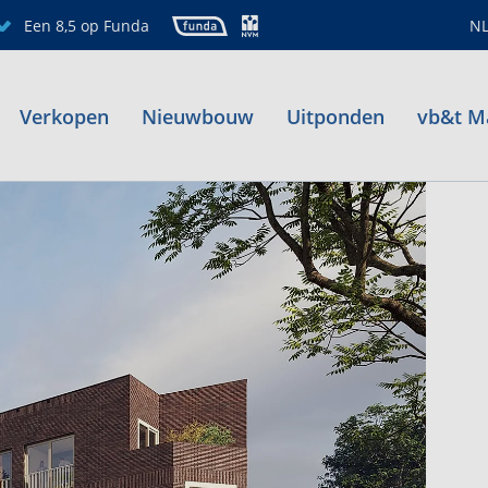
Een 8,5 op Funda
N
Verkopen
Nieuwbouw
Uitponden
vb&t M