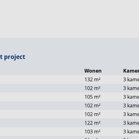
ouche en een toilet. Op de gang is een separaat
hine, de droger en de technische installaties van
emperaturen lekker zacht, ga dan heerlijk buiten
 plek om heerlijk te relaxen, lekker lang te tafelen of
t project
Wonen
Kamer
132
m²
3 kam
water warmtepomp
102
m²
3 kam
105
m²
3 kam
102
m²
3 kam
102
m²
3 kam
122
m²
3 kam
103
m²
3 kam