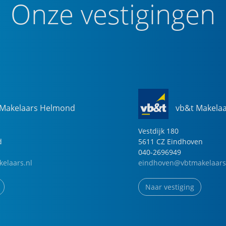
Onze vestigingen
 Makelaars Helmond
vb&t Makela
Vestdijk
180
d
5611 CZ
Eindhoven
040-2696949
elaars.nl
eindhoven@vbtmakelaars
Naar vestiging