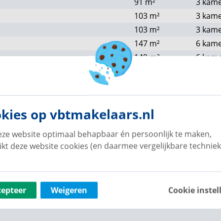
91
m²
3 kam
103
m²
3 kam
103
m²
3 kam
147
m²
6 kam
149
m²
6 kam
130
m²
5 kam
106
m²
3 kam
149
m²
6 kam
kies op vbtmakelaars.nl
149
m²
6 kam
106
m²
3 kam
ze website optimaal behapbaar én persoonlijk te maken,
114
m²
3 kam
ikt deze website cookies (en daarmee vergelijkbare techniek
106
m²
3 kam
105
m²
3 kam
cepteer
Weigeren
Cookie instel