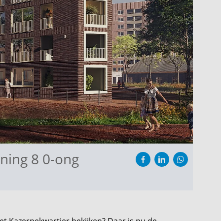
ning 8 0-ong
het Kazernekwartier bekijken? Daar is nu de