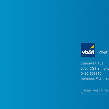
vb&t
Steenweg
18
a
5707 CG
Helmon
0492-505510
helmond@vbtmak
Naar vestiging