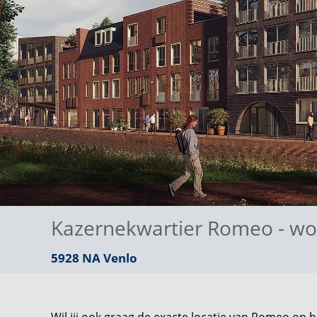
Kazernekwartier Romeo - wo
5928 NA
Venlo
Wil jij ook graag de exacte locatie van Romeo op 