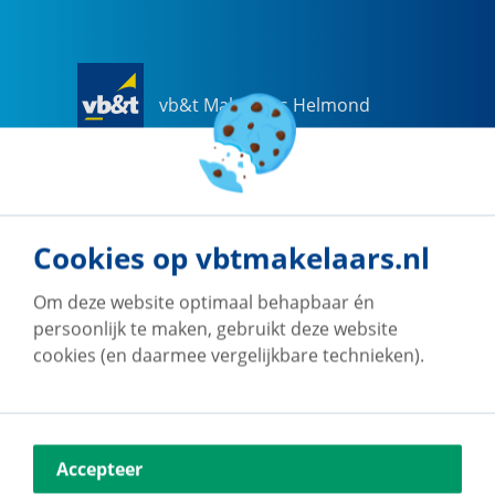
vb&t Makelaars Helmond
Steenweg
18
a
5707 CG
Helmond
0492-505510
helmond@vbtmakelaars.nl
Cookies op vbtmakelaars.nl
Naar vestiging
Om deze website optimaal behapbaar én
persoonlijk te maken, gebruikt deze website
cookies (en daarmee vergelijkbare technieken).
vb&t Makelaars Eindhoven
Accepteer
Vestdijk
180
5611 CZ
Eindhoven