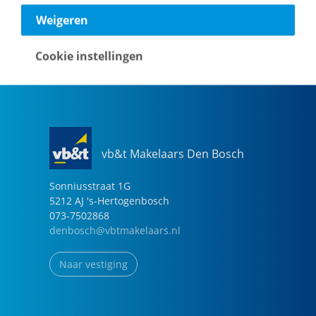
040-2696949
Weigeren
eindhoven@vbtmakelaars.nl
Cookie instellingen
Naar vestiging
vb&t Makelaars Den Bosch
Sonniusstraat
1
G
5212 AJ
's-Hertogenbosch
073-7502868
denbosch@vbtmakelaars.nl
Naar vestiging