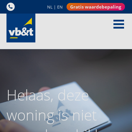
Gratis waardebepaling
NL
|
EN
Helaas, deze
woning is niet