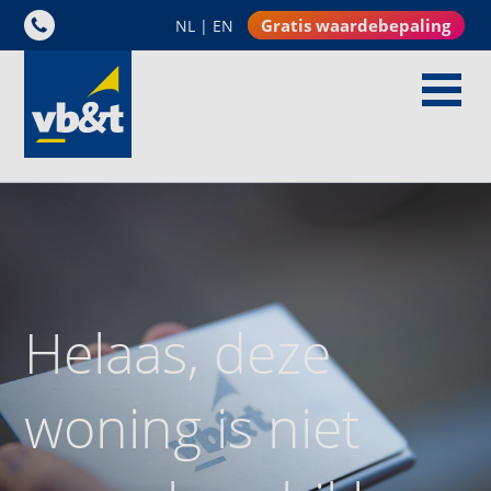
Gratis waardebepaling
NL
|
EN
Helaas, deze
woning is niet