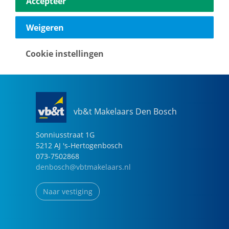
Accepteer
040-2696949
eindhoven@vbtmakelaars.nl
Weigeren
Naar vestiging
Cookie instellingen
vb&t Makelaars Den Bosch
Sonniusstraat
1
G
5212 AJ
's-Hertogenbosch
073-7502868
denbosch@vbtmakelaars.nl
Naar vestiging