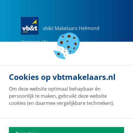
vb&t Makelaars Helmond
Steenweg
18
a
5707 CG
Helmond
0492-505510
helmond@vbtmakelaars.nl
Cookies op vbtmakelaars.nl
Naar vestiging
Om deze website optimaal behapbaar én
persoonlijk te maken, gebruikt deze website
cookies (en daarmee vergelijkbare technieken).
vb&t Makelaars Eindhoven
Vestdijk
180
5611 CZ
Eindhoven