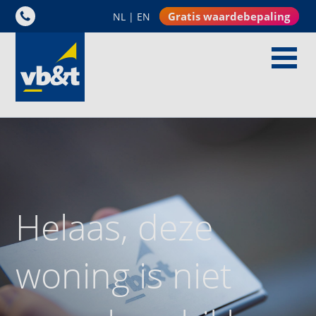
Gratis waardebepaling
NL
|
EN
Helaas, deze
woning is niet