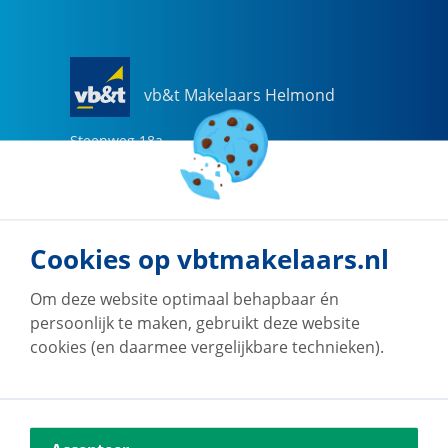
vb&t Makelaars Helmond
Steenweg
18
a
5707 CG
Helmond
0492-505510
helmond@vbtmakelaars.nl
Cookies op vbtmakelaars.nl
Naar vestiging
Om deze website optimaal behapbaar én
persoonlijk te maken, gebruikt deze website
cookies (en daarmee vergelijkbare technieken).
vb&t Makelaars Eindhoven
Vestdijk
180
5611 CZ
Eindhoven