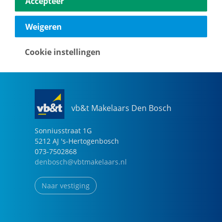
Accepteer
040-2696949
eindhoven@vbtmakelaars.nl
Weigeren
Naar vestiging
Cookie instellingen
vb&t Makelaars Den Bosch
Sonniusstraat
1
G
5212 AJ
's-Hertogenbosch
073-7502868
denbosch@vbtmakelaars.nl
Naar vestiging