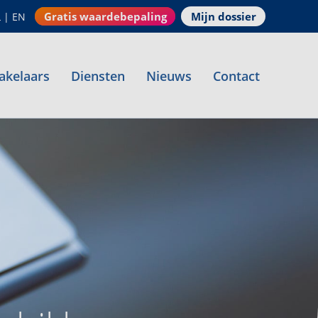
Gratis waardebepaling
Mijn dossier
L
|
EN
akelaars
Diensten
Nieuws
Contact