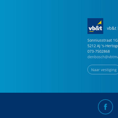
vb&t
Sonniusstraat
1
G
5212 AJ
's-Herto
073-7502868
denbosch@vbtma
Naar vestiging