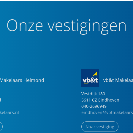
Onze vestigingen
 Makelaars Helmond
vb&t Makela
Vestdijk
180
d
5611 CZ
Eindhoven
040-2696949
elaars.nl
eindhoven@vbtmakelaars
Naar vestiging