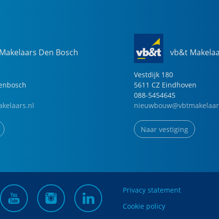
 Makelaars Den Bosch
vb&t Makela
Vestdijk
180
genbosch
5611 CZ
Eindhoven
088-5454645
kelaars.nl
nieuwbouw@vbtmakelaar
Naar vestiging
Privacy statement
Cookie policy