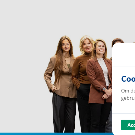
Coo
Om de
gebru
Ac