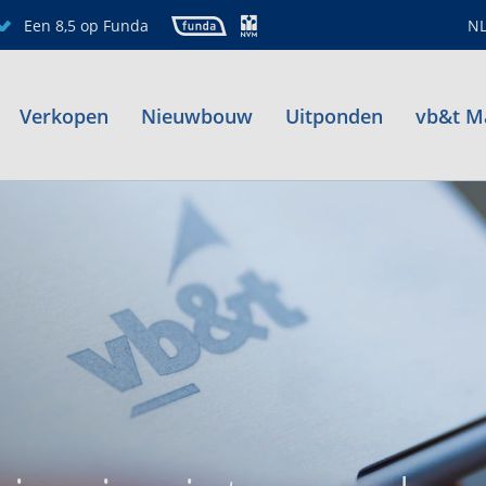
Een 8,5 op Funda
N
Verkopen
Nieuwbouw
Uitponden
vb&t M