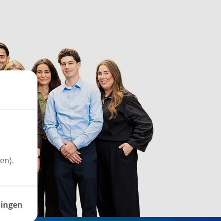
en).
lingen