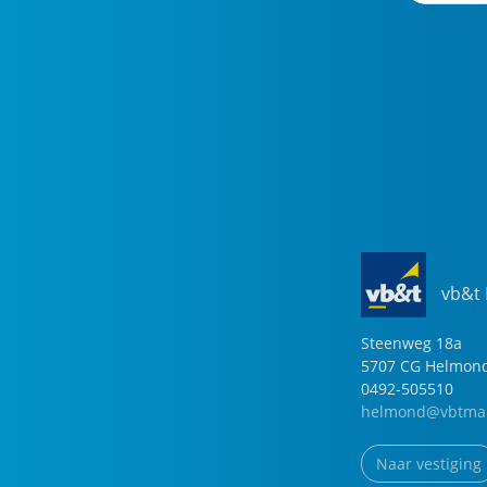
vb&t
Steenweg
18
a
5707 CG
Helmon
0492-505510
helmond@vbtmak
Naar vestiging