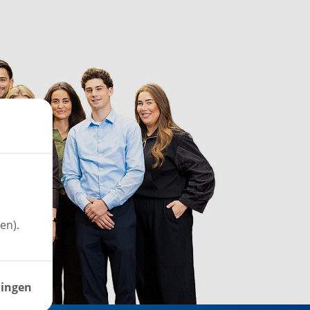
en).
lingen