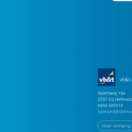
vb&t
Steenweg
18
a
5707 CG
Helmon
0492-505510
helmond@vbtmak
Naar vestiging