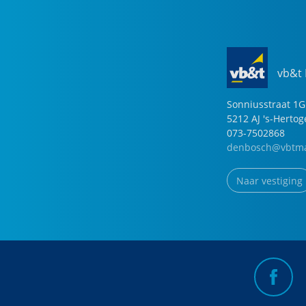
vb&t
Sonniusstraat
1
G
5212 AJ
's-Herto
073-7502868
denbosch@vbtma
Naar vestiging