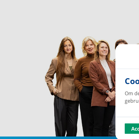
Coo
Om de
gebru
Ac