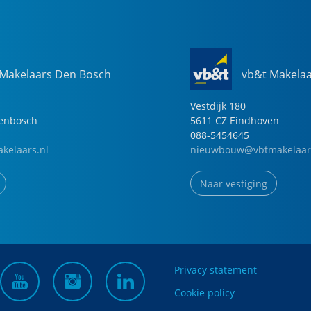
 Makelaars Den Bosch
vb&t Makela
Vestdijk
180
genbosch
5611 CZ
Eindhoven
088-5454645
kelaars.nl
nieuwbouw@vbtmakelaar
Naar vestiging
Privacy statement
Cookie policy