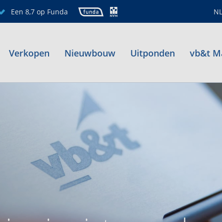
Een 8,7 op Funda
N
Verkopen
Nieuwbouw
Uitponden
vb&t M