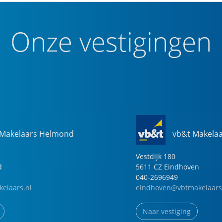
Onze vestigingen
 Makelaars Helmond
vb&t Makela
Vestdijk
180
d
5611 CZ
Eindhoven
040-2696949
elaars.nl
eindhoven@vbtmakelaars
Naar vestiging