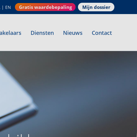
Gratis waardebepaling
Mijn dossier
L
|
EN
akelaars
Diensten
Nieuws
Contact