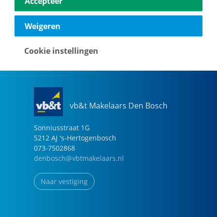
Accepteer
040-2696949
eindhoven@vbtmakelaars.nl
Weigeren
Naar vestiging
Cookie instellingen
vb&t Makelaars Den Bosch
Sonniusstraat
1
G
5212 AJ
's-Hertogenbosch
073-7502868
denbosch@vbtmakelaars.nl
Naar vestiging