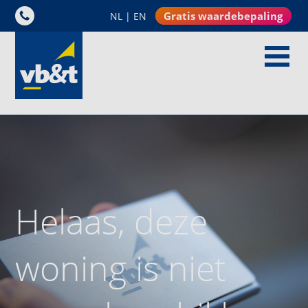
Gratis waardebepaling
NL
|
EN
Helaas, deze
woning is niet