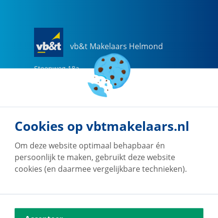
vb&t Makelaars Helmond
Steenweg
18
a
5707 CG
Helmond
0492-505510
helmond@vbtmakelaars.nl
Cookies op vbtmakelaars.nl
Naar vestiging
Om deze website optimaal behapbaar én
persoonlijk te maken, gebruikt deze website
cookies (en daarmee vergelijkbare technieken).
vb&t Makelaars Eindhoven
Vestdijk
180
5611 CZ
Eindhoven