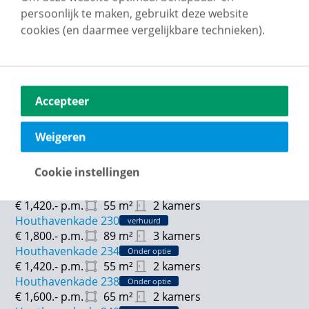
Houthavenkade 212
Onder optie
persoonlijk te maken, gebruikt deze website
€ 1,780.-
p.m.
87
m²
3 kamers
cookies (en daarmee vergelijkbare technieken).
Houthavenkade 216
Onder optie
€ 1,420.-
p.m.
54
m²
2 kamers
Houthavenkade 220
Onder optie
€ 1,570.-
p.m.
64
m²
2 kamers
Houthavenkade 222
Accepteer
Onder optie
€ 1,420.-
p.m.
54
m²
2 kamers
Houthavenkade 224
Onder optie
Weigeren
€ 1,800.-
p.m.
87
m²
3 kamers
Houthavenkade 226
verhuurd
Cookie instellingen
€ 1,580.-
p.m.
64
m²
2 kamers
Houthavenkade 228
verhuurd
€ 1,420.-
p.m.
55
m²
2 kamers
Houthavenkade 230
verhuurd
€ 1,800.-
p.m.
89
m²
3 kamers
Houthavenkade 234
Onder optie
€ 1,420.-
p.m.
55
m²
2 kamers
Houthavenkade 238
Onder optie
€ 1,600.-
p.m.
65
m²
2 kamers