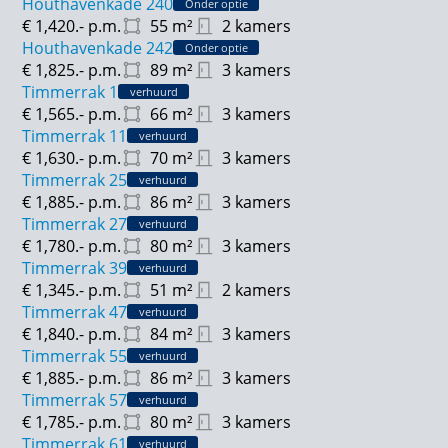
Houthavenkade 240
Onder optie
€ 1,420.-
p.m.
55
m²
2 kamers
Houthavenkade 242
Onder optie
€ 1,825.-
p.m.
89
m²
3 kamers
Timmerrak 1
verhuurd
€ 1,565.-
p.m.
66
m²
3 kamers
Timmerrak 11
verhuurd
€ 1,630.-
p.m.
70
m²
3 kamers
Timmerrak 25
verhuurd
€ 1,885.-
p.m.
86
m²
3 kamers
Timmerrak 27
verhuurd
€ 1,780.-
p.m.
80
m²
3 kamers
Timmerrak 39
verhuurd
€ 1,345.-
p.m.
51
m²
2 kamers
Timmerrak 47
verhuurd
€ 1,840.-
p.m.
84
m²
3 kamers
Timmerrak 55
verhuurd
€ 1,885.-
p.m.
86
m²
3 kamers
Timmerrak 57
verhuurd
€ 1,785.-
p.m.
80
m²
3 kamers
Timmerrak 61
verhuurd