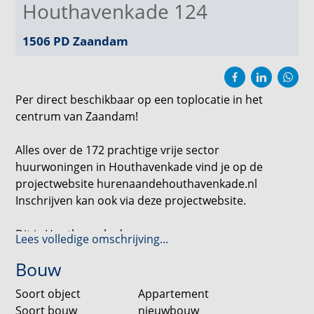
Houthavenkade 124
1506 PD
Zaandam
Per direct beschikbaar op een toplocatie in het
centrum van Zaandam!
Alles over de 172 prachtige vrije sector
huurwoningen in Houthavenkade vind je op de
projectwebsite hurenaandehouthavenkade.nl
Inschrijven kan ook via deze projectwebsite.
Dit is Houthavenkade
Lees volledige omschrijving...
Ten zuiden van het centrum en pal aan het water van
Bouw
de Oude Haven, is Houthavenkade een prachtige
toevoeging aan de binnenstad van Zaandam. Hier
Soort object
Appartement
komen vrije sector huurwoningen met 2, 3 of 4
Soort bouw
nieuwbouw