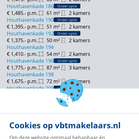
Houthavenkade 186
Onder optie
€ 1,485.-
p.m.
61
m²
2 kamers
Houthavenkade 190
Onder optie
€ 1,395.-
p.m.
51
m²
2 kamers
Houthavenkade 192
Onder optie
€ 1,375.-
p.m.
50
m²
2 kamers
Houthavenkade 194
€ 1,410.-
p.m.
54
m²
2 kamers
Houthavenkade 196
Onder optie
€ 1,775.-
p.m.
87
m²
3 kamers
Houthavenkade 198
€ 1,675.-
p.m.
72
m²
2 kamers
Houthavenkade 200
verhuurd
€ 1,475.-
p.m.
60
m²
2 kamers
Houthavenkade 202
Onder optie
€ 1,485.-
p.m.
61
m²
2 kamers
Houthavenkade 208
verhuurd
€ 1,375.-
p.m.
50
m²
2 kamers
Cookies op vbtmakelaars.nl
Houthavenkade 210
Onder optie
€ 1,420.-
p.m.
54
m²
2 kamers
Om deze website optimaal behapbaar én