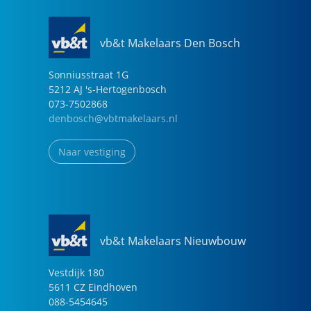
vb&t Makelaars Den Bosch
Sonniusstraat
1
G
5212 AJ
's-Hertogenbosch
073-7502868
denbosch@vbtmakelaars.nl
Naar vestiging
vb&t Makelaars Nieuwbouw
Vestdijk
180
5611 CZ
Eindhoven
088-5454645