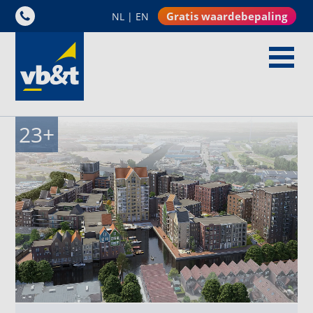
Gratis waardebepaling
NL
|
EN
23
+