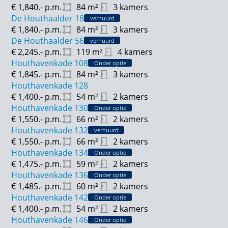
€ 1,840.-
p.m.
84
m²
3 kamers
de gezellige cafés en restaurants je verwelkomen.
De Houthaalder 18
verhuurd
volop mogelijkheden voor recreatie en ontspanning.
€ 1,840.-
p.m.
84
m²
3 kamers
De Houthaalder 56
verhuurd
Bereikbaarheid
€ 2,245.-
p.m.
119
m²
4 kamers
De Houthavenkade in Zaandam is bijzonder goed
Houthavenkade 108
Onder optie
bereikbaar. Zowel met de auto, het openbaar
€ 1,845.-
p.m.
84
m²
3 kamers
vervoer, de fiets of te voet. Met de auto rijd je
Houthavenkade 128
€ 1,400.-
p.m.
54
m²
2 kamers
gemakkelijk via de N203 en Houthavenstraat,
Houthavenkade 130
waardoor je snel en eenvoudig de stad in en weer uit
Onder optie
€ 1,550.-
p.m.
66
m²
2 kamers
bent. In de garage zijn parkeerplaatsen te huur,
Houthavenkade 132
verhuurd
waarvan een deel beschikt over EV laadfaciliteiten.
€ 1,550.-
p.m.
66
m²
2 kamers
Pak je liever de bus? Voor de deur stopt buslijn 64 die
Houthavenkade 134
Onder optie
een directe verbinding heeft met het treinstation van
€ 1,475.-
p.m.
59
m²
2 kamers
Zaandam.
Houthavenkade 136
Onder optie
€ 1,485.-
p.m.
60
m²
2 kamers
Ook fietsers profiteren van uitstekende fietspaden en
Houthavenkade 142
Onder optie
-routes die de locatie moeiteloos bereikbaar maken.
€ 1,400.-
p.m.
54
m²
2 kamers
Bovendien zijn er voor bewoners (gedeelde)
Houthavenkade 146
Onder optie