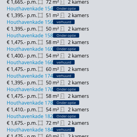
€ 1,665.-
p.m.
72
m²
2 kamers
fietsenstallingen beschikbaar. Maar lopen kan ook,
Houthavenkade 154
want het centrum van Zaandam is middels een kleine
Onder optie
€ 1,395.-
p.m.
51
m²
2 kamers
wandeling gemakkelijk te bereiken. De
Houthavenkade 156
verhuurd
Houthavenkade combineert een centrale ligging met
€ 1,395.-
p.m.
50
m²
2 kamers
optimaal gemak – ideaal voor jouw nieuwe thuis.
Houthavenkade 158
Onder optie
€ 1,475.-
p.m.
58
m²
2 kamers
De getoonde afbeeldingen zijn van een ander
Houthavenkade 160
Onder optie
appartement binnen het project en kunnen daarom
€ 1,400.-
p.m.
54
m²
2 kamers
afwijken van de feitelijke situatie.
Houthavenkade 166
verhuurd
€ 1,475.-
p.m.
60
m²
2 kamers
Houthavenkade 174
verhuurd
€ 1,395.-
p.m.
50
m²
2 kamers
Houthavenkade 176
Onder optie
€ 1,475.-
p.m.
58
m²
2 kamers
Houthavenkade 178
Onder optie
€ 1,410.-
p.m.
54
m²
2 kamers
Houthavenkade 182
Onder optie
€ 1,675.-
p.m.
72
m²
2 kamers
Houthavenkade 184
verhuurd
€ 1,475.-
p.m.
60
m²
2 kamers