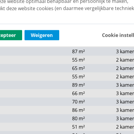
ze website optimaal behapbaar én persoonlijk te maken,
61
m²
2 kame
ikt deze website cookies (en daarmee vergelijkbare techniek
54
m²
2 kame
87
m²
3 kame
54
m²
2 kame
64
m²
2 kame
cepteer
Weigeren
Cookie instel
54
m²
2 kame
87
m²
3 kame
55
m²
2 kame
65
m²
2 kame
55
m²
2 kame
89
m²
3 kame
66
m²
3 kame
70
m²
3 kame
86
m²
3 kame
80
m²
3 kame
51
m²
2 kame