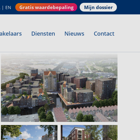
Gratis waardebepaling
Mijn dossier
L
|
EN
akelaars
Diensten
Nieuws
Contact