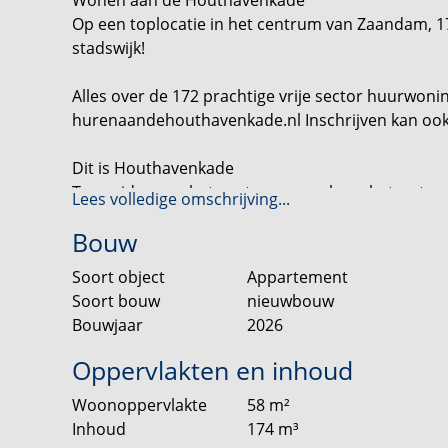
Op een toplocatie in het centrum van Zaandam, 1
stadswijk!
Alles over de 172 prachtige vrije sector huurwon
hurenaandehouthavenkade.nl Inschrijven kan ook 
Dit is Houthavenkade
Ten zuiden van het centrum en pal aan het water
Lees volledige omschrijving...
prachtige toevoeging aan de binnenstad van Zaa
Bouw
3 of 4 kamers op een toplocatie in de stad.
Vanuit de appartementen kijk je uit over de kade, 
Soort object
Appartement
van fraaie vergezichten en uitzicht op een pracht
Soort bouw
nieuwbouw
biedt innovatieve oplossingen voor deelmobilitei
Bouwjaar
2026
huren.
Oppervlakten en inhoud
Is Houthavenkade straks een groene en eigentijdse
Woonoppervlakte
58
m²
Inhoud
174
m³
2-kamer appartement