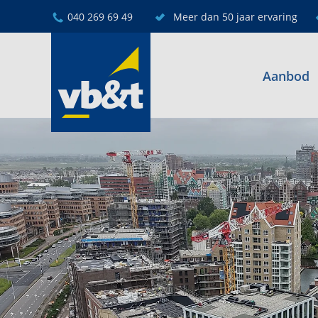
040 269 69 49
Meer dan 50 jaar ervaring
Aanbod