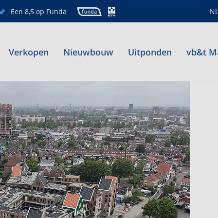
Een 8,5 op Funda
N
Verkopen
Nieuwbouw
Uitponden
vb&t M