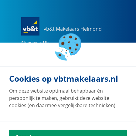
vb&t Makelaars Helmond
Steenweg
18
a
5707 CG
Helmond
0492-505510
helmond@vbtmakelaars.nl
Cookies op vbtmakelaars.nl
Naar vestiging
Om deze website optimaal behapbaar én
persoonlijk te maken, gebruikt deze website
cookies (en daarmee vergelijkbare technieken).
vb&t Makelaars Eindhoven
Vestdijk
180
5611 CZ
Eindhoven