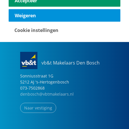
Accepteer
040-2696949
eindhoven@vbtmakelaars.nl
Weigeren
Naar vestiging
Cookie instellingen
vb&t Makelaars Den Bosch
Sonniusstraat
1
G
5212 AJ
's-Hertogenbosch
073-7502868
denbosch@vbtmakelaars.nl
Naar vestiging