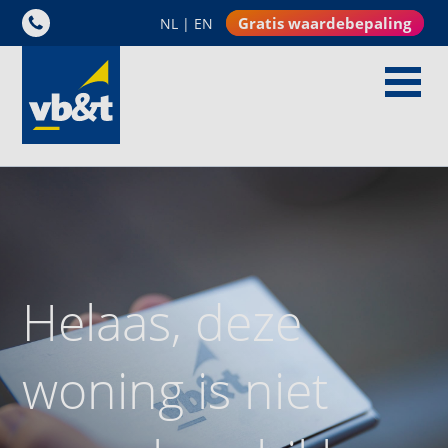
Gratis waardebepaling
NL
|
EN
Helaas, deze
woning is niet