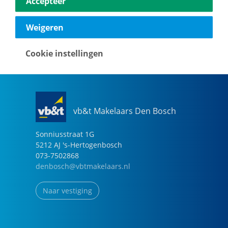
Accepteer
040-2696949
eindhoven@vbtmakelaars.nl
Weigeren
Naar vestiging
Cookie instellingen
vb&t Makelaars Den Bosch
Sonniusstraat
1
G
5212 AJ
's-Hertogenbosch
073-7502868
denbosch@vbtmakelaars.nl
Naar vestiging