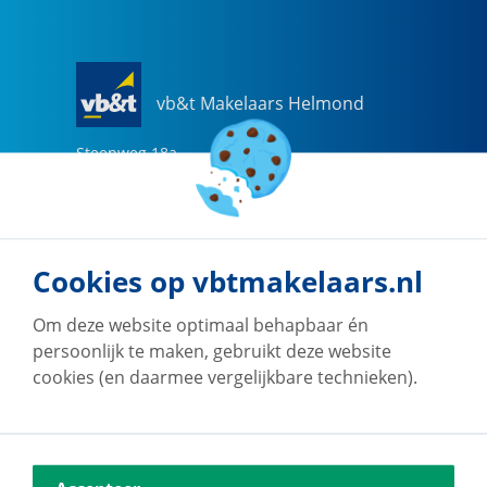
vb&t Makelaars Helmond
Steenweg
18
a
5707 CG
Helmond
0492-505510
helmond@vbtmakelaars.nl
Cookies op vbtmakelaars.nl
Naar vestiging
Om deze website optimaal behapbaar én
persoonlijk te maken, gebruikt deze website
cookies (en daarmee vergelijkbare technieken).
vb&t Makelaars Eindhoven
Vestdijk
180
5611 CZ
Eindhoven