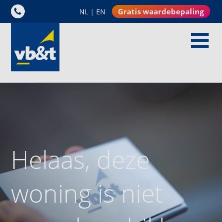
Gratis waardebepaling
NL
|
EN
Helaas, deze
woning is niet