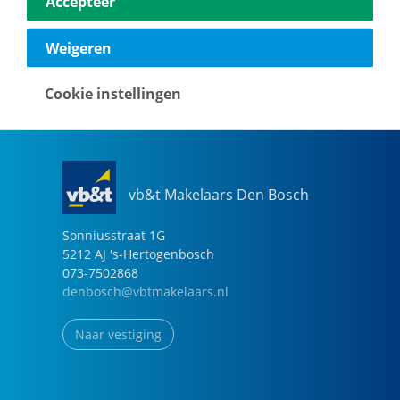
Accepteer
040-2696949
eindhoven@vbtmakelaars.nl
Weigeren
Naar vestiging
Cookie instellingen
vb&t Makelaars Den Bosch
Sonniusstraat
1
G
5212 AJ
's-Hertogenbosch
073-7502868
denbosch@vbtmakelaars.nl
Naar vestiging