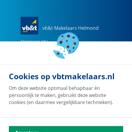
vb&t Makelaars Helmond
Steenweg
18
a
5707 CG
Helmond
0492-505510
helmond@vbtmakelaars.nl
Cookies op vbtmakelaars.nl
Naar vestiging
Om deze website optimaal behapbaar én
persoonlijk te maken, gebruikt deze website
cookies (en daarmee vergelijkbare technieken).
vb&t Makelaars Eindhoven
Vestdijk
180
5611 CZ
Eindhoven