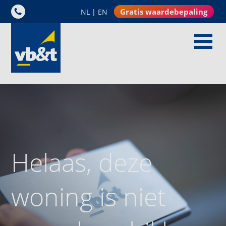
Gratis waardebepaling
NL
|
EN
Helaas, deze
woning is niet