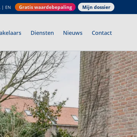
Gratis waardebepaling
Mijn dossier
L
|
EN
akelaars
Diensten
Nieuws
Contact