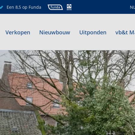
Een 8,5 op Funda
N
Verkopen
Nieuwbouw
Uitponden
vb&t M