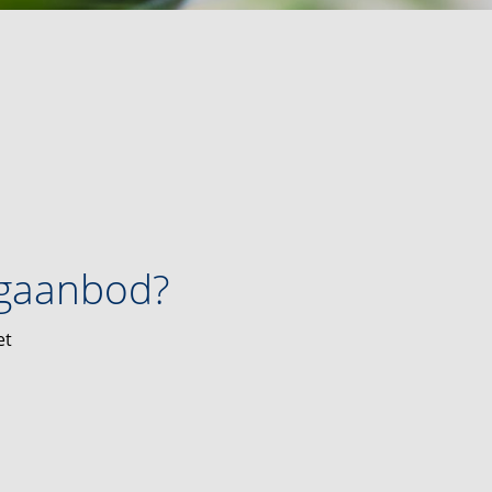
ngaanbod?
et