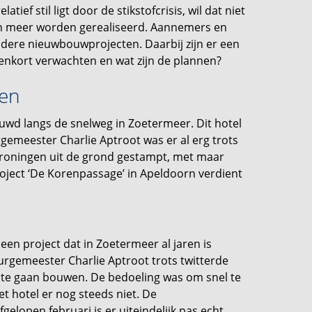
tief stil ligt door de stikstofcrisis, wil dat niet
n meer worden gerealiseerd. Aannemers en
dere nieuwbouwprojecten. Daarbij zijn er een
enkort verwachten en wat zijn de plannen?
ten
uwd langs de snelweg in Zoetermeer. Dit hotel
emeester Charlie Aptroot was er al erg trots
Groningen uit de grond gestampt, met maar
roject ‘De Korenpassage’ in Apeldoorn verdient
een project dat in Zoetermeer al jaren is
burgemeester Charlie Aptroot trots twitterde
 te gaan bouwen. De bedoeling was om snel te
et hotel er nog steeds niet. De
open februari is er uiteindelijk pas echt