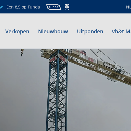
Een 8,5 op Funda
N
Verkopen
Nieuwbouw
Uitponden
vb&t M