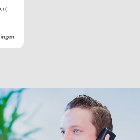
en).
lingen