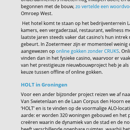
begonnen met de bouw,
zo vertelde een woordvo
Omroep West.
Het hotel komt te staan op het bedrijventerrein 
kamers, een vergaderzaal, restaurant, wellness 
laatste jaren steeds vaker dat casino’s hun intrek
gebeurt. In Zoetermeer zijn er momenteel weinig c
aangewezen op
online gokken zonder CRUKS
. Onl
vinden dan in het fysieke casino, waarvoor er va
van het prestigieuze nieuwbouwproject heb je al
keuze tussen offline of online gokken.
HOLT in Groningen
Voor een ander bijzonder project reizen we af na
Van Swietenlaan en de Laan Corpus den Hoorn een
‘HOLT’ en is te vinden op de voormalige ALO-locati
aarde: er worden 320 woningen gebouwd en het p
creëren waarin de dynamiek van de stad en de n
heeft verschillende openbare ruimtes, waarbij he