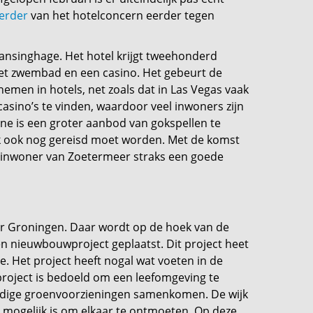
erder
van het hotelconcern eerder tegen
Lansinghage. Het hotel krijgt tweehonderd
met zwembad en een casino. Het gebeurt de
 nemen in hotels, net zoals dat in Las Vegas vaak
asino’s te vinden, waardoor veel inwoners zijn
ine is een groter aanbod van gokspellen te
ak ook nog gereisd moet worden. Met de komst
s inwoner van Zoetermeer straks een goede
ar Groningen. Daar wordt op de hoek van de
 nieuwbouwproject geplaatst. Dit project heet
e. Het project heeft nogal wat voeten in de
roject is bedoeld om een leefomgeving te
odige groenvoorzieningen samenkomen. De wijk
t mogelijk is om elkaar te ontmoeten. Op deze