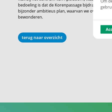
Om de
bedoeling is dat de Korenpassage bijdraagt aan d
gebru
bijzonder ambitieus plan, waarvan we over een paa
bewonderen.
Ac
terug naar overzicht