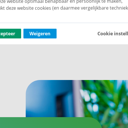
ze website optimaal behapbaar én persoonlijk te maken,
e verlevendiging van het centrumgebied. Een
ikt deze website cookies (en daarmee vergelijkbare techniek
r jaar graag het eindresultaat willen
cepteer
Weigeren
Cookie instel