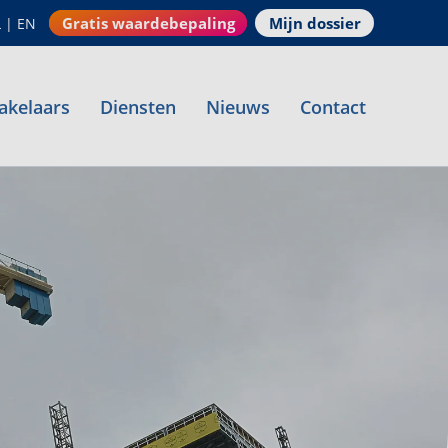
Gratis waardebepaling
Mijn dossier
L
|
EN
akelaars
Diensten
Nieuws
Contact