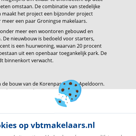
ten omstaan. De combinatie van stedelijke
 maakt het project een bijzonder project
r meer een paar Groningse makelaars.
dt onder meer een woontoren gebouwd en
. De nieuwbouw is bedoeld voor starters,
cent is een huurwoning, waarvan 20 procent
t bestaan uit een openbaar toegankelijk park. De
dt binnenkort verwacht.
an de bouw van de Korenpassage in Apeldoorn.
at de start van het
nieuwbouwproject
in
s geplaatst. Het project komt te staan in het
oningen gebouwd die voldoen aan de behoefte
gen zijn door de architect vormgegeven met
. Daarbij is er rekening gehouden met het
kies op vbtmakelaars.nl
ndelijke bouwmethoden. De woningen liggen
ngrijke voorzieningen nooit ver weg zijn. De