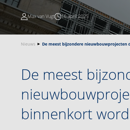
Max van Vugt
16 april 2025
Nieuws
De meest bijzondere nieuwbouwprojecten d
De meest bijzon
nieuwbouwproje
binnenkort word