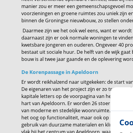
manier zou er meer een gemeenschapsgevoel moe
voorzieningen en groene ruimtes zou uniek zijn en
binnen de Groningse nieuwbouw, zo stellen onde
Daarmee zijn we het ook wel eens, want er wor
daarnaast zijn er ook normale woningen te vinden
kwetsbare jongeren en ouderen. Ongeveer 40 pro
bestaat uit sociale huur. De helft van de wijk gaa
bouw is al twee jaar gaande en de oplevering wor
De Korenpassage in Apeldoorn
Er wordt reikhalzend naar uitgekeken: de start v
De eigenaren van het project zijn er zo trots op, d
kapitale letters op de voorpagina van het project i
hart van Apeldoorn. Er worden 26 stoere stadsw
van moderne en stedelijke woonruimte. De wonin
het oog op functionaliteit, maar ook op esthetiek
Coo
gebruik van duurzame materialen en klimaatvrie
vlak bij het centrum van Apeldoorn, waardoor bela