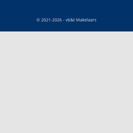
© 2021-
2026
- vb&t Makelaars