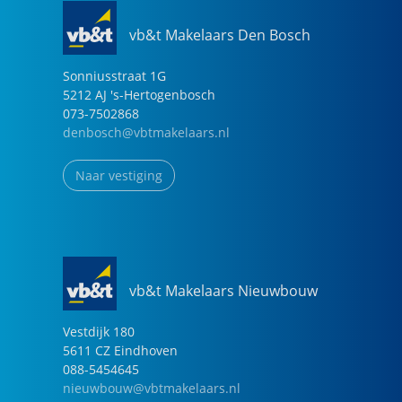
vb&t Makelaars Den Bosch
Sonniusstraat
1
G
5212 AJ
's-Hertogenbosch
073-7502868
denbosch@vbtmakelaars.nl
Naar vestiging
vb&t Makelaars Nieuwbouw
Vestdijk
180
5611 CZ
Eindhoven
088-5454645
nieuwbouw@vbtmakelaars.nl