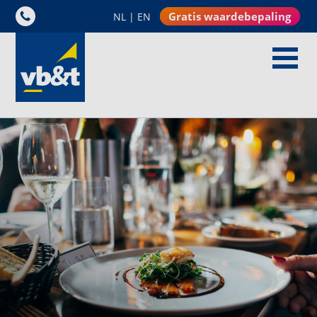
Gratis waardebepaling
NL
|
EN