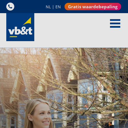
Gratis waardebepaling
NL
|
EN