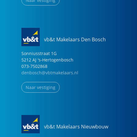
Naar vestiging
vb&t Makelaars Den Bosch
Sonniusstraat
1
G
5212 AJ
's-Hertogenbosch
073-7502868
denbosch@vbtmakelaars.nl
Naar vestiging
vb&t Makelaars Nieuwbouw