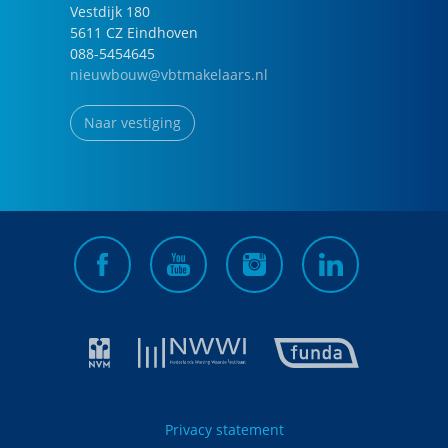
Vestdijk
180
5611 CZ
Eindhoven
088-5454645
nieuwbouw@vbtmakelaars.nl
Naar vestiging
Privacy statement