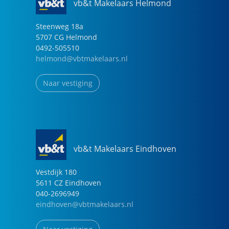
vb&t Makelaars Helmond
Steenweg
18
a
5707 CG
Helmond
0492-505510
helmond@vbtmakelaars.nl
Naar vestiging
vb&t Makelaars Eindhoven
Vestdijk
180
5611 CZ
Eindhoven
040-2696949
eindhoven@vbtmakelaars.nl