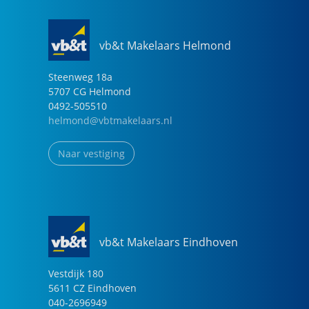
vb&t Makelaars Helmond
Steenweg
18
a
5707 CG
Helmond
0492-505510
helmond@vbtmakelaars.nl
Naar vestiging
vb&t Makelaars Eindhoven
Vestdijk
180
5611 CZ
Eindhoven
040-2696949