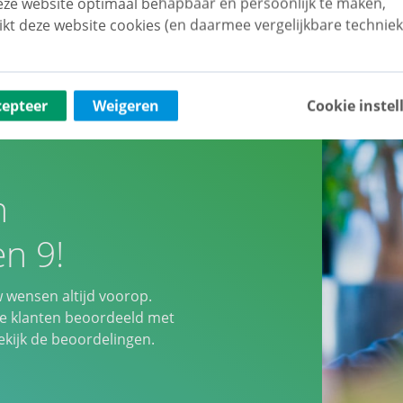
ze website optimaal behapbaar én persoonlijk te maken,
ikt deze website cookies (en daarmee vergelijkbare techniek
cepteer
Weigeren
Cookie instel
n
n 9!
w wensen altijd voorop.
 klanten beoordeeld met
ijk de beoordelingen.