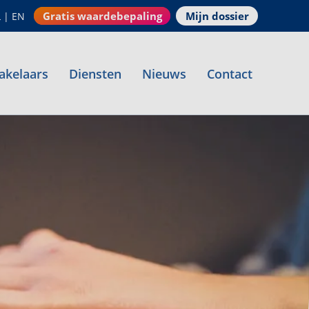
Gratis waardebepaling
Mijn dossier
L
|
EN
akelaars
Diensten
Nieuws
Contact