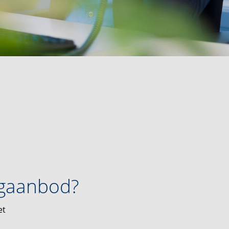
ngaanbod?
et