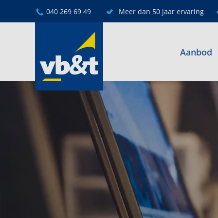
040 269 69 49
Meer dan 50 jaar ervaring
Aanbod