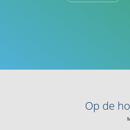
Op de ho
M