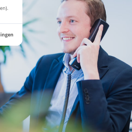
en).
lingen