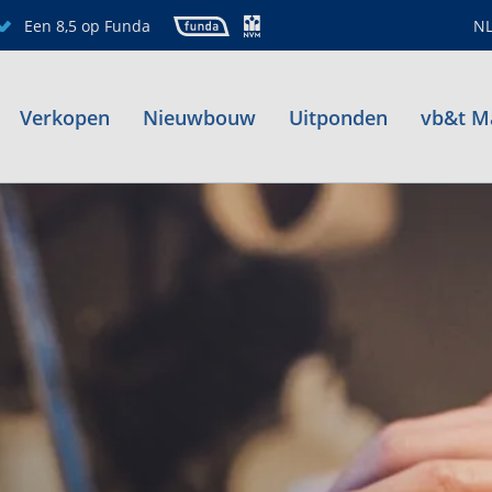
Een 8,5 op Funda
N
Verkopen
Nieuwbouw
Uitponden
vb&t M