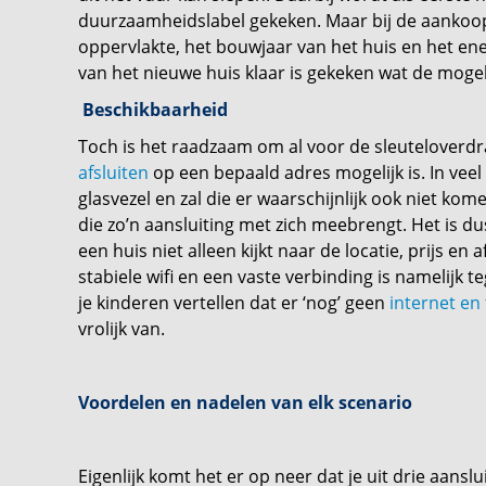
duurzaamheidslabel gekeken. Maar bij de aankoop
oppervlakte, het bouwjaar van het huis en het ene
van het nieuwe huis klaar is gekeken wat de mogel
Beschikbaarheid
Toch is het raadzaam om al voor de sleuteloverd
afsluiten
op een bepaald adres mogelijk is. In vee
glasvezel en zal die er waarschijnlijk ook niet ko
die zo’n aansluiting met zich meebrengt. Het is du
een huis niet alleen kijkt naar de locatie, prijs e
stabiele wifi en een vaste verbinding is namelijk
je kinderen vertellen dat er ‘nog’ geen
internet e
vrolijk van.
Voordelen en nadelen van elk scenario
Eigenlijk komt het er op neer dat je uit drie aansl