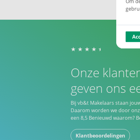
Om de
gebru
Ac
Onze klante
geven ons ee
Bij vb&t Makelaars staan jou
Daarom worden we door onze
een
8,5
Benieuwd waarom? Bek
Klantbeoordelingen