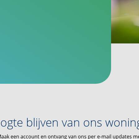
ogte blijven van ons woni
aak een account en ontvang van ons per e-mail updates m