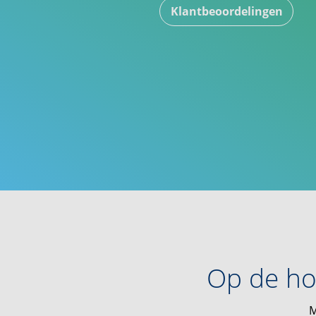
Klantbeoordelingen
Op de ho
M