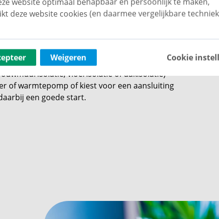
ze website optimaal behapbaar én persoonlijk te maken,
laten in huis mag dan een voordelige manier
ikt deze website cookies (en daarmee vergelijkbare techniek
n het kostenplaatje toch groter worden dan je
ubsidie aan te vragen
voor het isoleren van
ende criteria verbonden. Zo kom je alleen in
twee of meer isolatiemaatregelen in huis gaat
cepteer
Weigeren
Cookie instel
n de zolder. Ook kun je in aanmerking komen
pouwmuurisolatie, vloerisolatie of dakisolatie)
r of warmtepomp of kiest voor een aansluiting
daarbij een goede start.