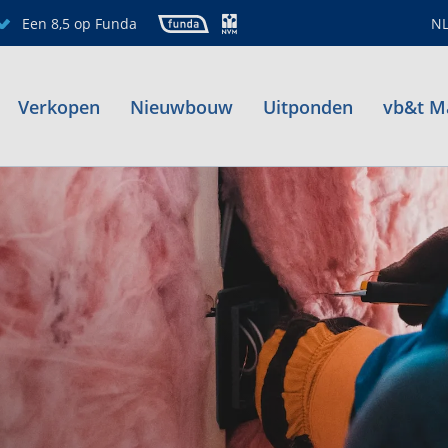
Een 8,5 op Funda
N
Verkopen
Nieuwbouw
Uitponden
vb&t M