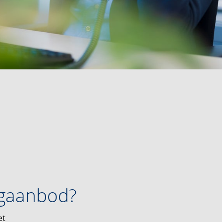
ngaanbod?
et