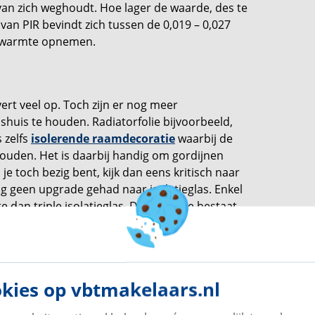
van zich weghoudt. Hoe lager de waarde, des te
an PIR bevindt zich tussen de 0,019 – 0,027
ks warmte opnemen.
ert veel op. Toch zijn er nog meer
huis te houden. Radiatorfolie bijvoorbeeld,
 zelfs
isolerende raamdecoratie
waarbij de
uden. Het is daarbij handig om gordijnen
 je toch bezig bent, kijk dan eens kritisch naar
g geen upgrade gehad naar isolatieglas. Enkel
 dan triple isolatieglas. Deze laatste bestaat
glasplaten. Deze ruimtes houden warmte vast,
kies op vbtmakelaars.nl
 warmteopbrengst in huis te verhogen, kost