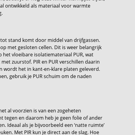
iaal ontwikkeld als materiaal voor warmte
g.
t tot stand komt door middel van drijfgassen.
p met gesloten cellen. Dit is weer belangrijk
p het vloeibare isolatiemateriaal PUR, wat
met zuurstof. PIR en PUR verschillen daarin
en wordt het in kant-en-klare platen geleverd.
ben, gebruik je PUR schuim om de naden
het al voorzien is van een zogeheten
ht tegen en daarom heb je geen folie of ander
 Ideaal als je bijvoorbeeld een ‘natte ruimte’
euken. Met PIR kun je direct aan de slag. Hoe