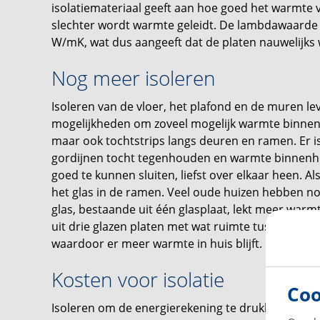
isolatiemateriaal geeft aan hoe goed het warmte 
slechter wordt warmte geleidt. De lambdawaarde v
W/mK, wat dus aangeeft dat de platen nauwelij
Nog meer isoleren
Isoleren van de vloer, het plafond en de muren lev
mogelijkheden om zoveel mogelijk warmte binnens
maar ook tochtstrips langs deuren en ramen. Er is
gordijnen tocht tegenhouden en warmte binnenho
goed te kunnen sluiten, liefst over elkaar heen. Als
het glas in de ramen. Veel oude huizen hebben no
glas, bestaande uit één glasplaat, lekt meer warmte
uit drie glazen platen met wat ruimte tussen de 
waardoor er meer warmte in huis blijft.
Kosten voor isolatie
Coo
Isoleren om de energierekening te drukken en de