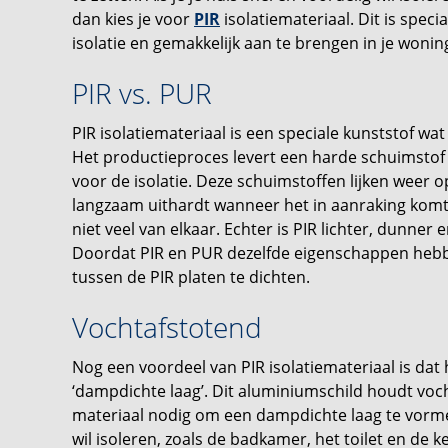
dan kies je voor
PIR
isolatiemateriaal. Dit is spec
isolatie en gemakkelijk aan te brengen in je wonin
PIR vs. PUR
PIR isolatiemateriaal is een speciale kunststof wa
Het productieproces levert een harde schuimstof o
voor de isolatie. Deze schuimstoffen lijken weer o
langzaam uithardt wanneer het in aanraking komt 
niet veel van elkaar. Echter is PIR lichter, dunner 
Doordat PIR en PUR dezelfde eigenschappen heb
tussen de PIR platen te dichten.
Vochtafstotend
Nog een voordeel van PIR isolatiemateriaal is dat 
‘dampdichte laag’. Dit aluminiumschild houdt voc
materiaal nodig om een dampdichte laag te vormen.
wil isoleren, zoals de badkamer, het toilet en de k