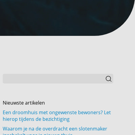
Nieuwste artikelen
Een droomhuis met ongewenste bewoners? Let
hierop tijdens de bezichtiging
Waarom je na de overdracht een slotenmaker