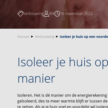
Verbouwing
Rik
16 november 2022
Nieuws
Verbouwing
Isoleer je huis op een voord
Isoleer je huis o
manier
Isoleren. Het is dé manier om de energierekening 
geïsoleerd, des te meer warmte blijft er tussen 
te zetten. Als je je huis snel en voordelig wil isole