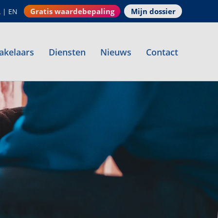
Gratis waardebepaling
Mijn dossier
L
|
EN
akelaars
Diensten
Nieuws
Contact