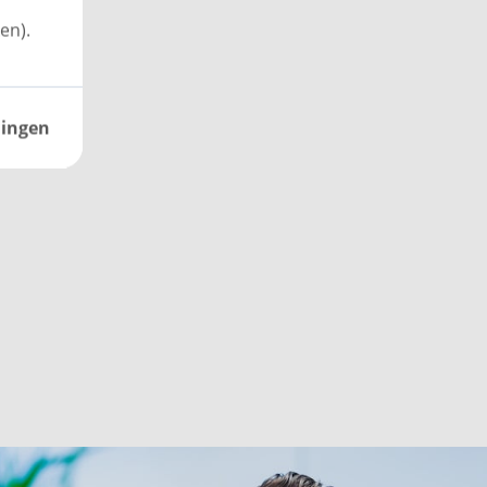
en).
lingen