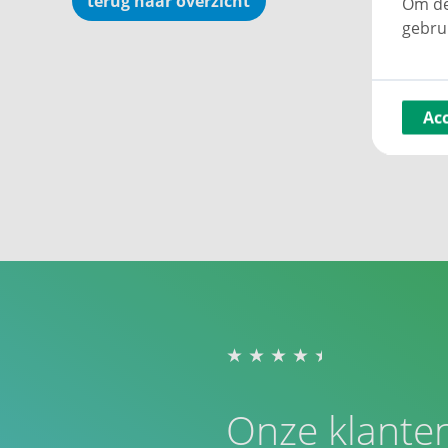
terug naar overzicht
Om de
gebru
Ac
Onze klante