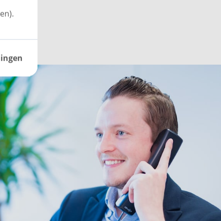
en).
lingen