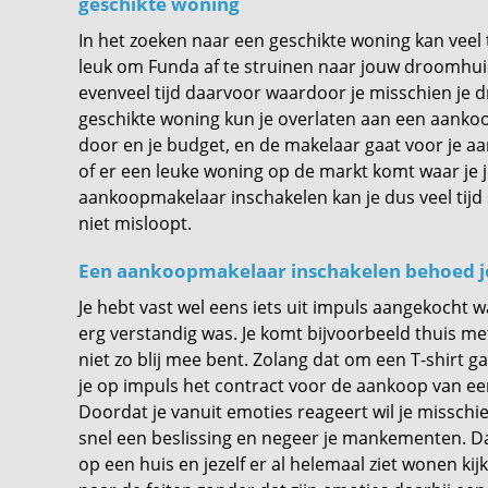
geschikte woning
In het zoeken naar een geschikte woning kan veel ti
leuk om Funda af te struinen naar jouw droomhuis,
evenveel tijd daarvoor waardoor je misschien je
geschikte woning kun je overlaten aan een aankoo
door en je budget, en de makelaar gaat voor je aa
of er een leuke woning op de markt komt waar je 
aankoopmakelaar inschakelen kan je dus veel tijd
niet misloopt.
Een aankoopmakelaar inschakelen behoed j
Je hebt vast wel eens iets uit impuls aangekocht 
erg verstandig was. Je komt bijvoorbeeld thuis met
niet zo blij mee bent. Zolang dat om een T-shirt ga
je op impuls het contract voor de aankoop van een
Doordat je vanuit emoties reageert wil je misschi
snel een beslissing en negeer je mankementen. Da
op een huis en jezelf er al helemaal ziet wonen k