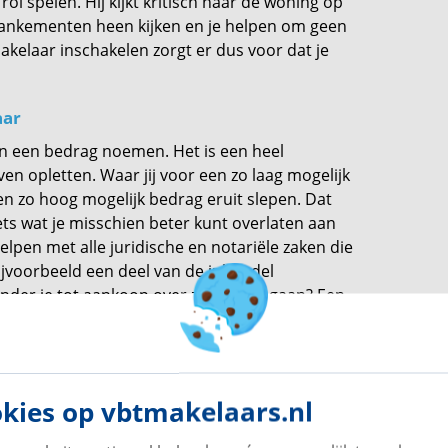
rol spelen. Hij kijkt kritisch naar de woning op
mankementen heen kijken en je helpen om geen
elaar inschakelen zorgt er dus voor dat je
.
aar
en een bedrag noemen. Het is een heel
en opletten. Waar jij voor een zo laag mogelijk
een zo hoog mogelijk bedrag eruit slepen. Dat
ets wat je misschien beter kunt overlaten aan
pen met alle juridische en notariële zaken die
ijvoorbeeld een deel van de inboedel
nder je tot aankoop over zou willen gaan? Een
ridische kwesties betreft een hoop werk
en weet je zeker dat alles goed geregeld is
kies op vbtmakelaars.nl