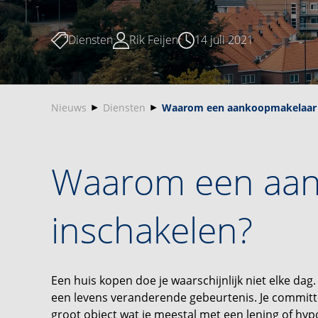
Diensten
Rik Feijen
14 juli 2021
Nieuws
Diensten
Waarom een aankoopmakelaar 
Waarom een aan
inschakelen?
Een huis kopen doe je waarschijnlijk niet elke da
een levens veranderende gebeurtenis. Je committ
groot object wat je meestal met een lening of hyp