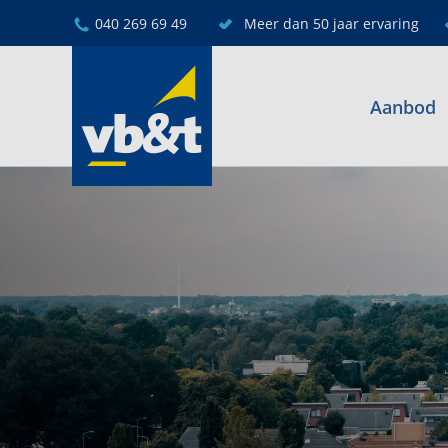
040 269 69 49
Meer dan 50 jaar ervaring
Aanbod