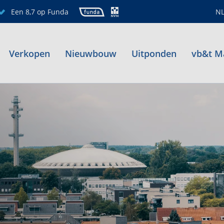
Een 8,7 op Funda
N
Verkopen
Nieuwbouw
Uitponden
vb&t M