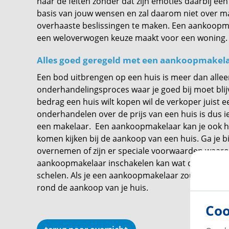
naar de feiten zonder dat zijn emoties daarbij een 
basis van jouw wensen en zal daarom niet over 
overhaaste beslissingen te maken. Een aankoopmak
een weloverwogen keuze maakt voor een woning
Alles goed geregeld met een aankoopmakel
Een bod uitbrengen op een huis is meer dan alle
onderhandelingsproces waar je goed bij moet blijv
bedrag een huis wilt kopen wil de verkoper juist 
onderhandelen over de prijs van een huis is dus i
een makelaar. Een aankoopmakelaar kan je ook hel
komen kijken bij de aankoop van een huis. Ga je b
overnemen of zijn er speciale voorwaarden waaro
aankoopmakelaar inschakelen kan wat dit soort ju
schelen. Als je een aankoopmakelaar zou inschakel
rond de aankoop van je huis.
Coo