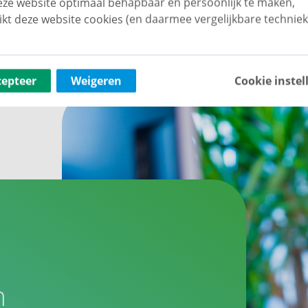
ze website optimaal behapbaar én persoonlijk te maken,
ikt deze website cookies (en daarmee vergelijkbare techniek
cepteer
Weigeren
Cookie instel
n