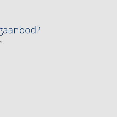
ngaanbod?
et