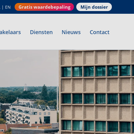
Gratis waardebepaling
Mijn dossier
L
|
EN
akelaars
Diensten
Nieuws
Contact