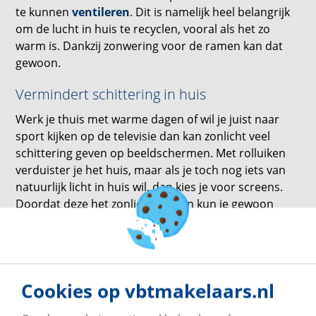
te kunnen
ventileren
. Dit is namelijk heel belangrijk
om de lucht in huis te recyclen, vooral als het zo
warm is. Dankzij zonwering voor de ramen kan dat
gewoon.
Vermindert schittering in huis
Werk je thuis met warme dagen of wil je juist naar
sport kijken op de televisie dan kan zonlicht veel
schittering geven op beeldschermen. Met rolluiken
verduister je het huis, maar als je toch nog iets van
natuurlijk licht in huis wil, dan kies je voor screens.
Doordat deze het zonlicht filteren kun je gewoon
naar je beeldschermen kijken, zonder schittering. Zo
zit je lekker met je laptop bij het raam, zonder met de
ogen te hoeven knijpen.
Let op het uiterlijk van de gevel
Cookies op vbtmakelaars.nl
Zonwering bepaalt voor een groot deel het uiterlijk