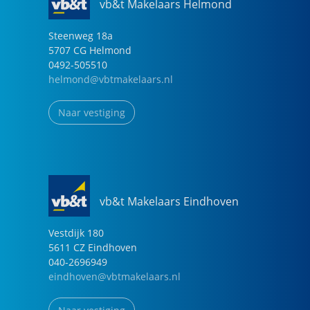
vb&t Makelaars Helmond
Steenweg
18
a
5707 CG
Helmond
0492-505510
helmond@vbtmakelaars.nl
Naar vestiging
vb&t Makelaars Eindhoven
Vestdijk
180
5611 CZ
Eindhoven
040-2696949
eindhoven@vbtmakelaars.nl