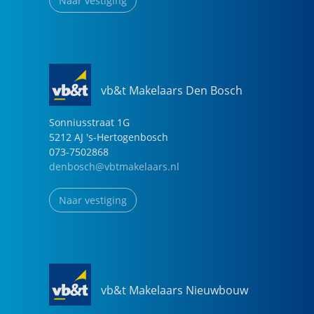
Naar vestiging
vb&t Makelaars Den Bosch
Sonniusstraat
1
G
5212 AJ
's-Hertogenbosch
073-7502868
denbosch@vbtmakelaars.nl
Naar vestiging
vb&t Makelaars Nieuwbouw