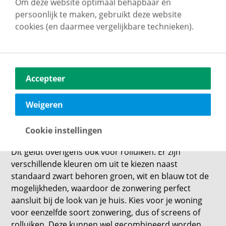
Om deze website optimaal behapbaar én
van je woning. Het is daarom belangrijk dat je iets
persoonlijk te maken, gebruikt deze website
kiest wat past bij je gevel. De standaardkleur is vaak
cookies (en daarmee vergelijkbare technieken).
antraciet of zwart, maar je kan ervan uit gaan dat
zonwering in een andere kleur dezelfde isolerende en
verduisterende werking heeft.
Vind je zwart en antraciet te streng of modern voor
Accepteer
een screen of luifel, dan kun je gewoon kiezen voor
crème, wit of lichtgrijs. Met een bijpassende
Weigeren
omkasting natuurlijk. Voor je zonnescherm kan je
zelfs een gestreept dessin kiezen. De filtering van de
Cookie instellingen
zon zal gewoon hetzelfde zijn.
Dit geldt overigens ook voor rolluiken. Er zijn
verschillende kleuren om uit te kiezen naast
standaard zwart behoren groen, wit en blauw tot de
mogelijkheden, waardoor de zonwering perfect
aansluit bij de look van je huis. Kies voor je woning
voor eenzelfde soort zonwering, dus of screens of
rolluiken. Deze kunnen wel gecombineerd worden