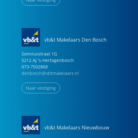
vb&t Makelaars Den Bosch
Sonniusstraat
1
G
5212 AJ
's-Hertogenbosch
073-7502868
denbosch@vbtmakelaars.nl
Naar vestiging
vb&t Makelaars Nieuwbouw