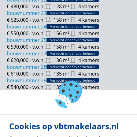
€ 480,000.-
v.o.n.
128
m²
4 kamers
bouwnummer 23
Verkocht onder voorbehoud
€ 625,000.-
v.o.n.
158
m²
4 kamers
bouwnummer 24
Verkocht onder voorbehoud
€ 550,000.-
v.o.n.
156
m²
4 kamers
bouwnummer 25
Verkocht onder voorbehoud
€ 590,000.-
v.o.n.
158
m²
4 kamers
bouwnummer 27
Verkocht onder voorbehoud
€ 620,000.-
v.o.n.
136
m²
4 kamers
bouwnummer 28
Verkocht onder voorbehoud
€ 610,000.-
v.o.n.
135
m²
4 kamers
bouwnummer 29
Verkocht onder voorbehoud
€ 540,000.-
v.o.n.
135
m²
4 kamers
bouwnummer 30
Verkocht onder voorbehoud
€ 495,000.-
v.o.n.
135
m²
4 kamers
bouwnummer 31
€ 540,000.-
v.o.n.
135
m²
4 kamers
bouwnummer 32
Verkocht onder voorbehoud
Cookies op vbtmakelaars.nl
€ 525,000.-
v.o.n.
137
m²
4 kamers
bouwnummer 33