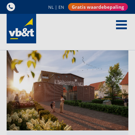
Gratis waardebepaling
NL
|
EN