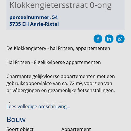
Klokkengietersstraat 0-ong
perceelnummer. 54
5735 EH
Aarle-Rixtel
De Klokkengietery - hal Fritsen, appartementen
Hal Fritsen - 8 gelijkvloerse appartementen
Charmante gelijkvloerse appartementen met een
gebruiksoppervlakte van ca. 72 m², voorzien van
privébergingen en gezamenlijke fietsenstallingen.
- bouwnummers 40 t/m 55
Lees volledige omschrijving...
- 2 slaapkamers
Bouw
- ca. 72 m² gebruiksoppervlakte
- ca. 7 m² balkon
Soort object
Appartement