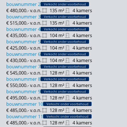
bouwnummer 2
Verkocht onder voorbehoud
€ 480,000.-
v.o.n.
135
m²
4 kamers
bouwnummer 3
Verkocht onder voorbehoud
€ 515,000.-
v.o.n.
135
m²
4 kamers
bouwnummer 4
Verkocht onder voorbehoud
€ 435,000.-
v.o.n.
104
m²
4 kamers
bouwnummer 5
Verkocht onder voorbehoud
€ 425,000.-
v.o.n.
104
m²
4 kamers
bouwnummer 6
Verkocht onder voorbehoud
€ 430,000.-
v.o.n.
104
m²
4 kamers
bouwnummer 7
Verkocht onder voorbehoud
€ 545,000.-
v.o.n.
128
m²
4 kamers
bouwnummer 8
Verkocht onder voorbehoud
€ 550,000.-
v.o.n.
128
m²
4 kamers
bouwnummer 9
Verkocht onder voorbehoud
€ 495,000.-
v.o.n.
128
m²
4 kamers
bouwnummer 10
Verkocht onder voorbehoud
€ 485,000.-
v.o.n.
128
m²
4 kamers
bouwnummer 11
Verkocht onder voorbehoud
€ 485,000.-
v.o.n.
128
m²
4 kamers