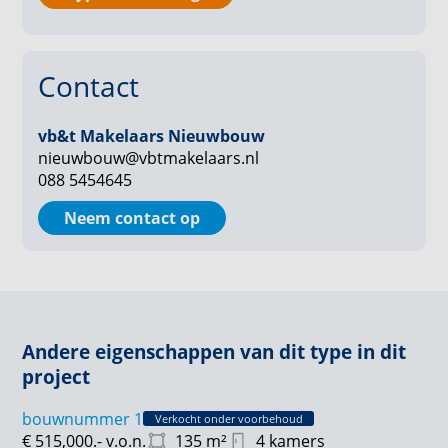
van de oorspronkelijke gebouwen dient als inspiratie,
waardoor de nieuwbouw naadloos aansluit op het
erfgoed van deze bijzondere plek.
Contact
vb&t Makelaars Nieuwbouw
nieuwbouw@vbtmakelaars.nl
088 5454645
Neem contact op
Andere eigenschappen van dit type in dit
project
bouwnummer 1
Verkocht onder voorbehoud
€ 515,000.-
v.o.n.
135
m²
4 kamers