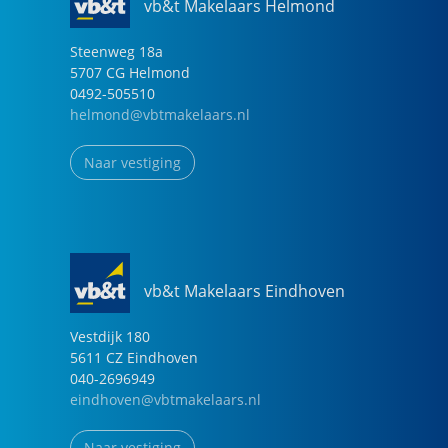
vb&t Makelaars Helmond
Steenweg
18
a
5707 CG
Helmond
0492-505510
helmond@vbtmakelaars.nl
Naar vestiging
vb&t Makelaars Eindhoven
Vestdijk
180
5611 CZ
Eindhoven
040-2696949
eindhoven@vbtmakelaars.nl
Naar vestiging