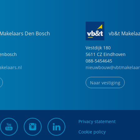
 Makelaars Den Bosch
vb&t Makela
Vestdijk
180
genbosch
5611 CZ
Eindhoven
088-5454645
kelaars.nl
nieuwbouw@vbtmakelaar
Naar vestiging
Privacy statement
Cookie policy