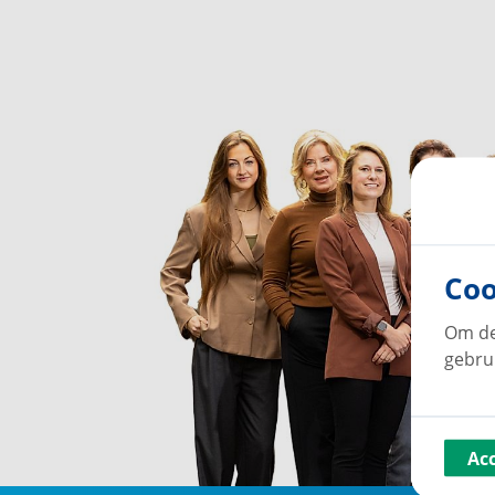
Coo
Om de
gebru
Ac