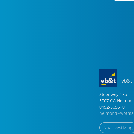
vb&t
Steenweg
18
a
5707 CG
Helmon
0492-505510
helmond@vbtmak
Naar vestiging