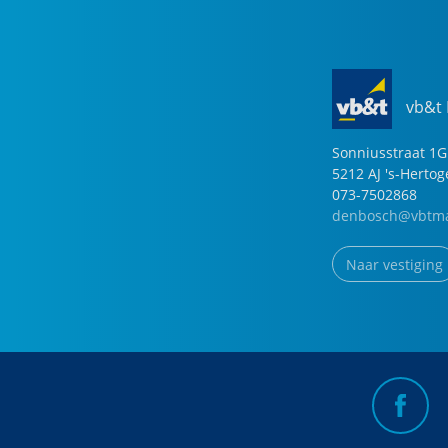
vb&t
Sonniusstraat
1
G
5212 AJ
's-Herto
073-7502868
denbosch@vbtma
Naar vestiging