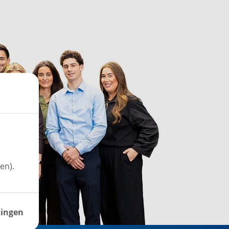
en).
lingen