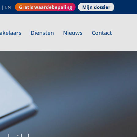
Gratis waardebepaling
Mijn dossier
L
|
EN
akelaars
Diensten
Nieuws
Contact