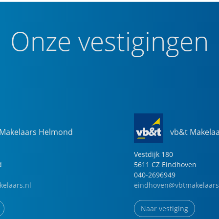
Onze vestigingen
 Makelaars Helmond
vb&t Makela
Vestdijk
180
d
5611 CZ
Eindhoven
040-2696949
elaars.nl
eindhoven@vbtmakelaars
Naar vestiging