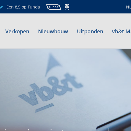
Een 8,5 op Funda
N
Verkopen
Nieuwbouw
Uitponden
vb&t M