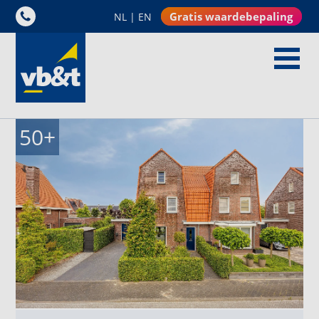
Gratis waardebepaling
NL
|
EN
50
+