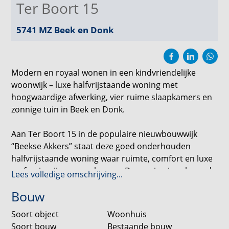
Ter Boort 15
5741 MZ
Beek en Donk
Modern en royaal wonen in een kindvriendelijke
woonwijk – luxe halfvrijstaande woning met
hoogwaardige afwerking, vier ruime slaapkamers en
zonnige tuin in Beek en Donk.
Aan Ter Boort 15 in de populaire nieuwbouwwijk
“Beekse Akkers” staat deze goed onderhouden
halfvrijstaande woning waar ruimte, comfort en luxe
op fraaie wijze samenkomen. De woning is gebouwd
Lees volledige omschrijving...
in 2012 en beschikt over een royale leefruimte met
Bouw
als absolute eyecatcher de luxe woonkeuken met
groot kookeiland. Dankzij de hoogwaardige
Soort object
Woonhuis
afwerking, uitstekende isolatievoorzieningen en
Soort bouw
Bestaande bouw