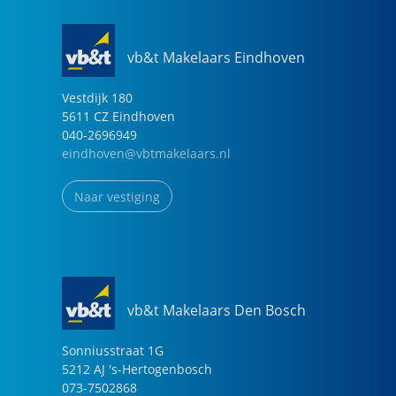
schaduw op zonnige dagen. Via de poort aan de
zijkant van de woning is de tuin ook gemakkelijk
bereikbaar met de fiets.
vb&t Makelaars Eindhoven
Een ideale woning voor wie gelijkvloers, duurzaam en
Vestdijk
180
5611 CZ
Eindhoven
comfortabel wil wonen – in een rustige en gewilde
040-2696949
woonwijk van Best.
eindhoven@vbtmakelaars.nl
Naar vestiging
vb&t Makelaars Den Bosch
Sonniusstraat
1
G
5212 AJ
's-Hertogenbosch
073-7502868