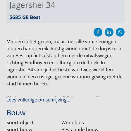
Jagershei 34
5685 GE
Best
Midden in het groen, maar met alle voorzieningen
binnen handbereik. Rustig wonen met de dorpskern
van Best op fietsafstand én met de uitvalswegen
richting Eindhoven en Tilburg om de hoek. In
Jagershei 34 vind je het beste van twee werelden:
wonen in een rustige, groene woonomgeving met de
stad binnen bereik.
Welkom aan de Jagershei 34! Een zeer nette,
Lees volledige omschrijving...
instapklare bungalow met karakter, comfort en
Bouw
duurzaamheid (A+) – een plek waar wonen voelt als
thuiskomen.
Soort object
Woonhuis
Soort bouw
Bestaande bouw