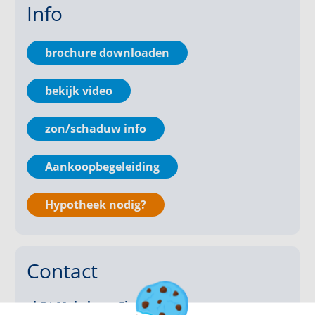
Info
- 25 zonnepanelen (2023) met omvormer en laadpaal
- Energielabel A+
- Kunststof kozijnen met HR+ glas en elektrische
brochure downloaden
rolluiken
- Badkamer en toilet vernieuwd in december 2022
bekijk video
- Vloerverwarming door gehele woning (ook garage)
- Fraai aangelegde tuin met overkapping en
elektrische luifel
zon/schaduw info
- Rustige, groene en gewilde woonwijk in Best
Aankoopbegeleiding
INDELING
Hypotheek nodig?
Begane grond:
Via de oprit met parkeergelegenheid bereik je de
entree van de woning. De ruime hal is luxe afgewerkt
en voorzien van een modern toilet met urinoir.
Contact
Vanuit de hal zijn alle vertrekken toegankelijk.
vb&t Makelaars Eindhoven
De royale woonkamer is licht, sfeervol en voorzien