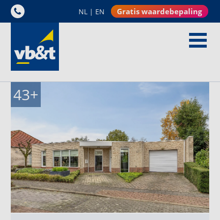
Gratis waardebepaling
NL
|
EN
43
+