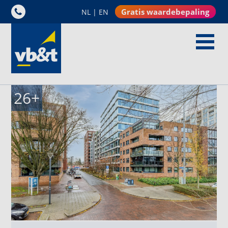
Gratis waardebepaling
NL
|
EN
26
+