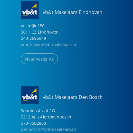
vb&t Makelaars Eindhoven
Vestdijk
180
5611 CZ
Eindhoven
040-2696949
eindhoven@vbtmakelaars.nl
Naar vestiging
vb&t Makelaars Den Bosch
Sonniusstraat
1
G
5212 AJ
's-Hertogenbosch
073-7502868
denbosch@vbtmakelaars.nl