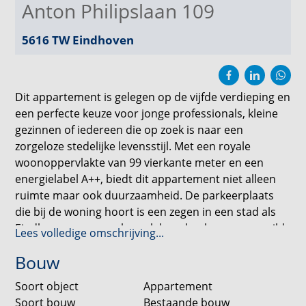
Anton Philipslaan 109
5616 TW
Eindhoven
Dit appartement is gelegen op de vijfde verdieping en
een perfecte keuze voor jonge professionals, kleine
gezinnen of iedereen die op zoek is naar een
zorgeloze stedelijke levensstijl. Met een royale
woonoppervlakte van 99 vierkante meter en een
energielabel A++, biedt dit appartement niet alleen
ruimte maar ook duurzaamheid. De parkeerplaats
die bij de woning hoort is een zegen in een stad als
Eindhoven, waar parkeerplek vaak schaars en gewild
Lees volledige omschrijving...
is. Geen gedoe meer met zoeken naar een plek voor
Bouw
je auto, je hebt je eigen veilige en gemakkelijk
bereikbare parkeerplaats.
Soort object
Appartement
Soort bouw
Bestaande bouw