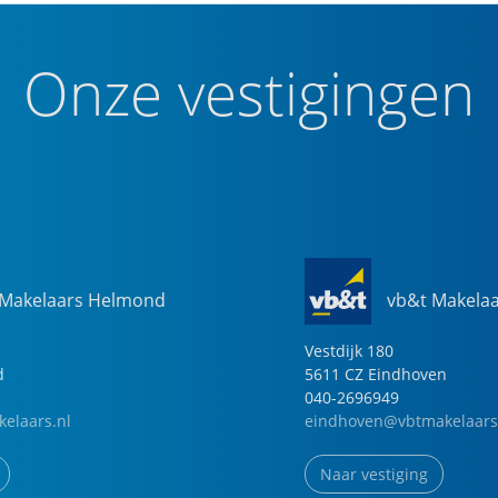
Onze vestigingen
 Makelaars Helmond
vb&t Makela
Vestdijk
180
d
5611 CZ
Eindhoven
040-2696949
elaars.nl
eindhoven@vbtmakelaars
Naar vestiging