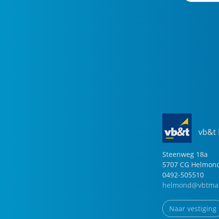
vb&t
Steenweg
18
a
5707 CG
Helmon
0492-505510
helmond@vbtmak
Naar vestiging