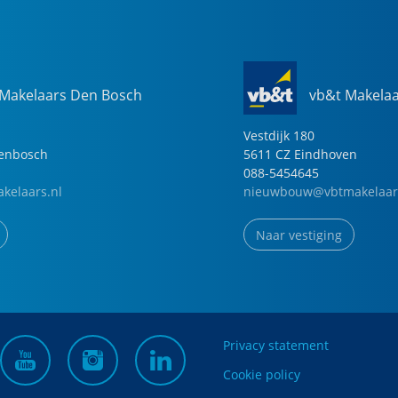
 Makelaars Den Bosch
vb&t Makela
Vestdijk
180
genbosch
5611 CZ
Eindhoven
088-5454645
kelaars.nl
nieuwbouw@vbtmakelaar
Naar vestiging
Privacy statement
Cookie policy