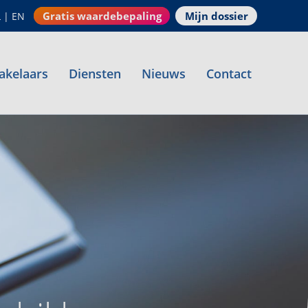
Gratis waardebepaling
Mijn dossier
L
|
EN
akelaars
Diensten
Nieuws
Contact