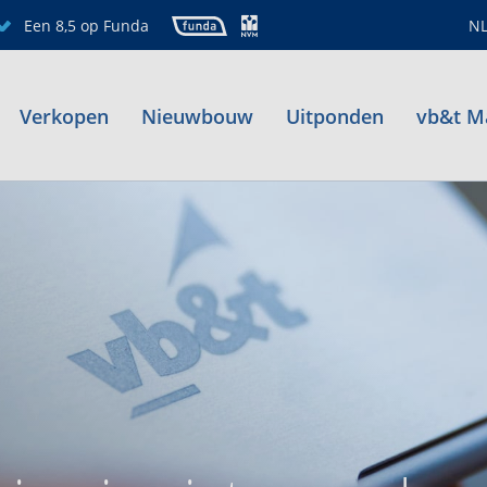
Een 8,5 op Funda
N
Verkopen
Nieuwbouw
Uitponden
vb&t M