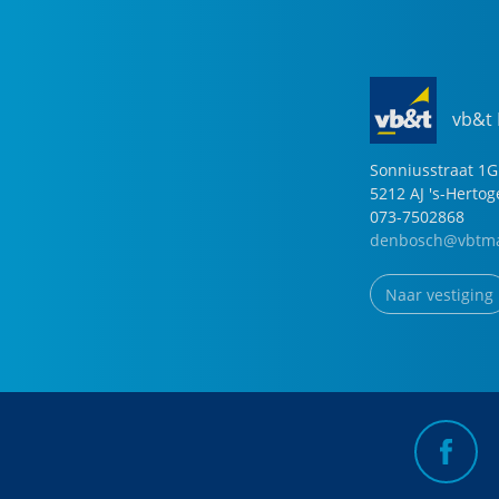
vb&t
Sonniusstraat
1
G
5212 AJ
's-Herto
073-7502868
denbosch@vbtma
Naar vestiging