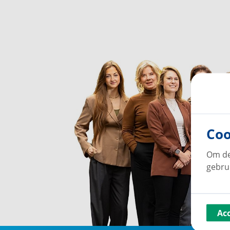
Coo
Om de
gebru
Ac