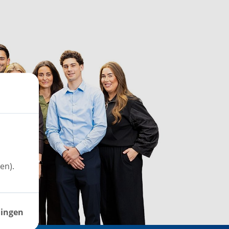
en).
lingen