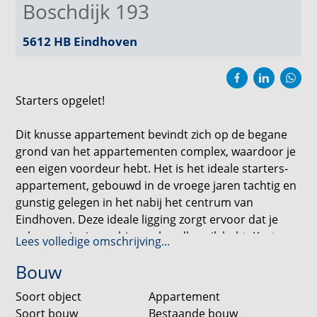
Boschdijk 193
5612 HB
Eindhoven
Starters opgelet!
Dit knusse appartement bevindt zich op de begane
grond van het appartementen complex, waardoor je
een eigen voordeur hebt. Het is het ideale starters-
appartement, gebouwd in de vroege jaren tachtig en
gunstig gelegen in het nabij het centrum van
Eindhoven. Deze ideale ligging zorgt ervoor dat je
vele voorzieningen binnen handbereik hebt. Kortom:
Lees volledige omschrijving...
HIP en UNIEK wonen! Daarnaast bevinden zich in de
Bouw
directe nabijheid diverse onderwijsinstellingen (van
basisonderwijs tot Universiteit), openbaar vervoer,
Soort object
Appartement
winkels en sportactiviteiten. De directe uitvalswegen
Soort bouw
Bestaande bouw