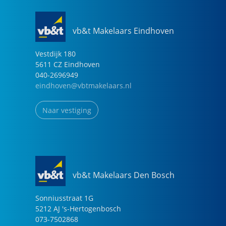
vb&t Makelaars Eindhoven
Vestdijk
180
5611 CZ
Eindhoven
040-2696949
eindhoven@vbtmakelaars.nl
Naar vestiging
vb&t Makelaars Den Bosch
Sonniusstraat
1
G
5212 AJ
's-Hertogenbosch
073-7502868