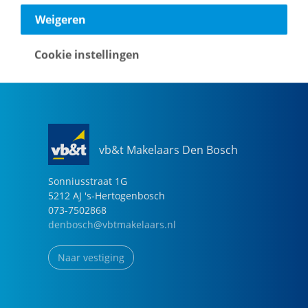
040-2696949
Weigeren
eindhoven@vbtmakelaars.nl
Cookie instellingen
Naar vestiging
vb&t Makelaars Den Bosch
Sonniusstraat
1
G
5212 AJ
's-Hertogenbosch
073-7502868
denbosch@vbtmakelaars.nl
Naar vestiging