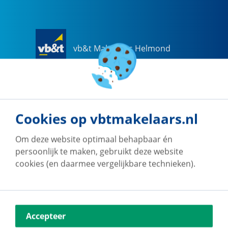
vb&t Makelaars Helmond
Steenweg
18
a
5707 CG
Helmond
0492-505510
helmond@vbtmakelaars.nl
Cookies op vbtmakelaars.nl
Naar vestiging
Om deze website optimaal behapbaar én
persoonlijk te maken, gebruikt deze website
cookies (en daarmee vergelijkbare technieken).
vb&t Makelaars Eindhoven
Accepteer
Vestdijk
180
5611 CZ
Eindhoven