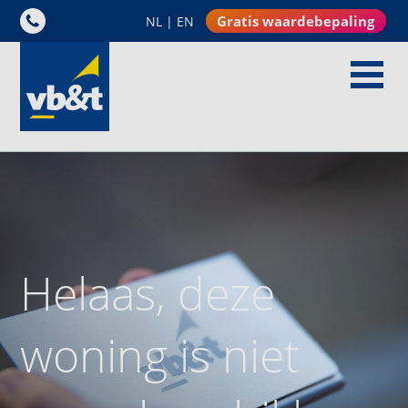
Gratis waardebepaling
NL
|
EN
Helaas, deze
woning is niet