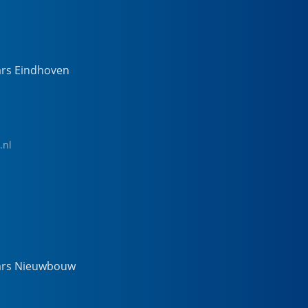
ars Eindhoven
.nl
ars Nieuwbouw