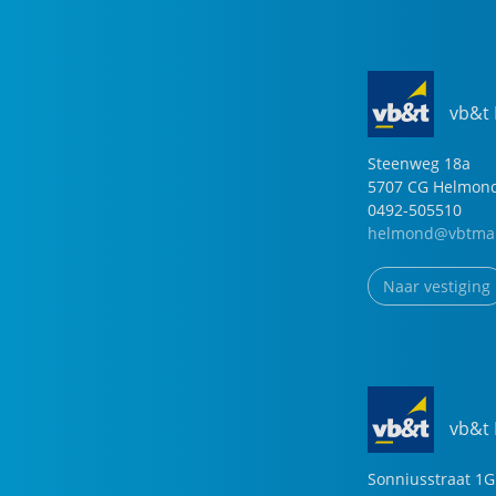
vb&t
Steenweg
18
a
5707 CG
Helmon
0492-505510
helmond@vbtmak
Naar vestiging
vb&t
Sonniusstraat
1
G