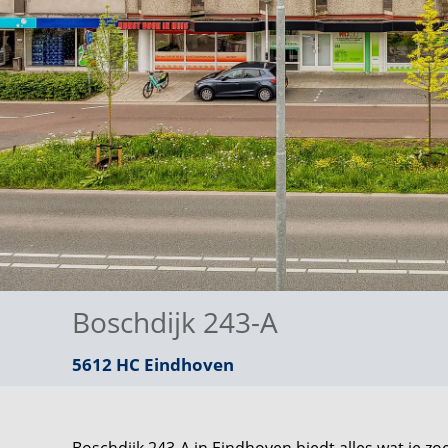
Boschdijk 243-A
5612 HC
Eindhoven
Boschdijk 243-A in Eindhoven biedt alles wat je 