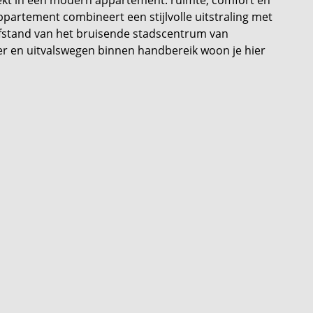
ppartement combineert een stijlvolle uitstraling met
 afstand van het bruisende stadscentrum van
er en uitvalswegen binnen handbereik woon je hier
ichte hal die toegang geeft tot alle vertrekken. Het
aaronder een royale hoofdslaapkamer met volop
nd. De tweede slaapkamer is ideaal als
en van een stijlvolle wastafel en een comfortabele
 over een apart toilet en een praktische