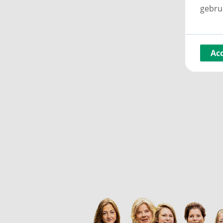
gebru
Ac