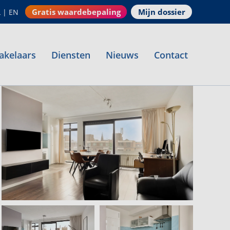
Gratis waardebepaling
Mijn dossier
L
|
EN
akelaars
Diensten
Nieuws
Contact