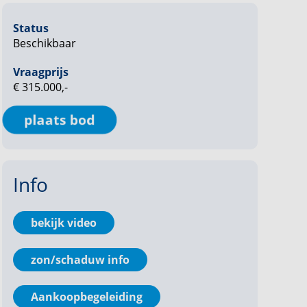
Status
Beschikbaar
Vraagprijs
€ 315.000,-
plaats bod
Info
bekijk video
zon/schaduw info
Aankoopbegeleiding