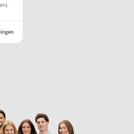
en).
lingen