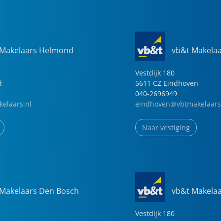
 Makelaars Helmond
vb&t Makela
Vestdijk
180
d
5611 CZ
Eindhoven
040-2696949
elaars.nl
eindhoven@vbtmakelaars
Naar vestiging
 Makelaars Den Bosch
vb&t Makela
Vestdijk
180