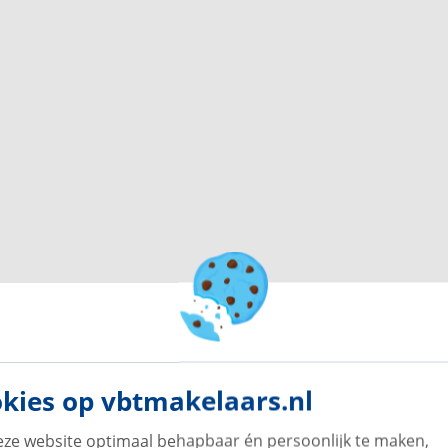
n lichte woonkamer met een halfopen keuken.
eel natuurlijk licht en een aangename sfeer. De
twasser, koel-/vriescombinatie, inductiekookplaat,
e houden van comfort en functionaliteit.
on op, dat zich uitstrekt over de volledige breedte
te voor een gezellige zithoek en vormt de perfecte
zicht over de omgeving.
bieden. Parkeren kan eenvoudig aan de voorzijde van
schillende parkeerplekken aan de achterzijde.
rtement met twee slaapkamers, een ruim balkon en
ng voor starters, stellen of iedereen die
kies op vbtmakelaars.nl
nnen handbereik.
ze website optimaal behapbaar én persoonlijk te maken,