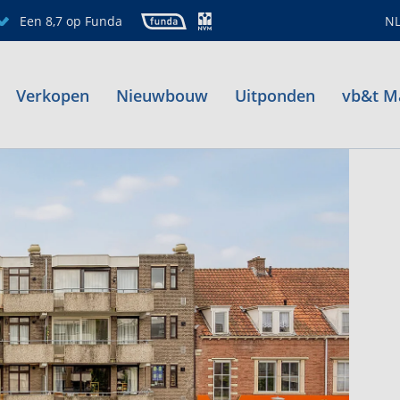
Een 8,7 op Funda
N
Verkopen
Nieuwbouw
Uitponden
vb&t M