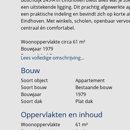
een uitstekende ligging. Dit prachtig afgewerkte a
een praktische indeling en bevindt zich op korte
Eindhoven. Met winkels, scholen, openbaar vervo
centraal én comfortabel.
Woonoppervlakte circa 61 m²
Bouwjaar 1979
Energielabel C
Lees volledige omschrijving...
Twee slaapkamers
Bouw
Soort object
Appartement
Bij binnenkomst word je verwelkomd in een lange, l
Soort bouw
Bestaande bouw
appartement beschikt over twee slaapkamers, w
Bouwjaar
1979
ruimte voor een groot bed en een ruime kastenwa
Soort dak
Plat dak
thuiswerkplek, hobbyruimte of logeerkamer.
Oppervlakten en inhoud
De moderne badkamer is strak afgewerkt en voorzi
Woonoppervlakte
61
m²
inloopdouche. Daarnaast beschikt het appartement