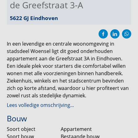
de Greefstraat 3-A
5622 GJ
Eindhoven
In een levendige en centrale woonomgeving in
stadsdeel Woensel ligt dit goed onderhouden
appartement aan de Greefstraat 3A in Eindhoven.
Een ideale plek voor starters die comfortabel willen
wonen met alle voorzieningen binnen handbereik.
Ziekenhuis, winkels en het stadscentrum bevinden
zich op korte afstand, waardoor u hier profiteert van
zowel rust als stedelijke dynamiek.
Lees volledige omschrijving...
Dit appartement beschikt over een praktische
Bouw
indeling, een lichte doorzon woonkamer, één
slaapkamer en een royaal dakterras. Daarnaast is er
Soort object
Appartement
een berging op de begane grond aanwezig. De
Soort bouw
Bestaande bouw