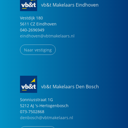
een groot dakterras, berging en moderne
vb&t Makelaars Eindhoven
voorzieningen op een centrale locatie in Eindhoven.
Een mooie kans voor starters of alleenstaanden die
Vestdijk
180
5611 CZ
Eindhoven
comfortabel willen wonen met alles binnen
040-2696949
handbereik.
eindhoven@vbtmakelaars.nl
Nieuwsgierig geworden? Neem gerust contact met
Naar vestiging
ons op voor een bezichtiging van Greefstraat 3A.
vb&t Makelaars Den Bosch
Sonniusstraat
1
G
5212 AJ
's-Hertogenbosch
073-7502868
denbosch@vbtmakelaars.nl