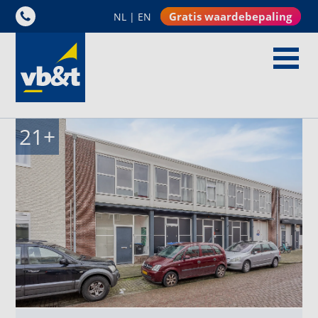
Gratis waardebepaling
NL
|
EN
21
+