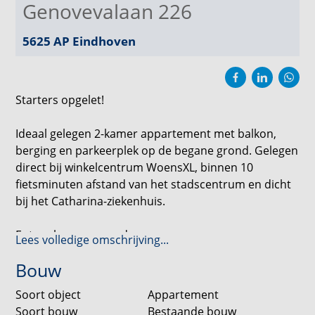
Genovevalaan 226
5625 AP
Eindhoven
Starters opgelet!
Ideaal gelegen 2-kamer appartement met balkon,
berging en parkeerplek op de begane grond. Gelegen
direct bij winkelcentrum WoensXL, binnen 10
fietsminuten afstand van het stadscentrum en dicht
bij het Catharina-ziekenhuis.
Entree begane grond
Lees volledige omschrijving...
Entree met elektrische schuifdeuren; centrale hal
Bouw
met tegelvloer, brievenbussen en bellentableau;
Doorgang naar hal met twee liftinstallaties en
Soort object
Appartement
centraal trappenhuis (in totaal zijn er 3
Soort bouw
Bestaande bouw