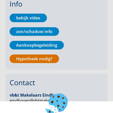
Info
Slaapkamer
Vanuit de hal is de slaapkamer te bereiken. Deze
bekijk video
kamer biedt voldoende ruimt ten behoeve van het
plaatsen van een tweepersoonsbed. De glazen
zon/schaduw info
raampartij geeft een leuk groen uitzicht en tevens
toegang tot het balkon.
Aankoopbegeleiding
Badkamer
De badkamer is geheel betegeld en beschikt over een
Hypotheek nodig?
ligbad met douche en vaste wastafel. Op de
badkamer zit een aansluiting om de wasmachine te
plaatsen.
Contact
Toilet
In de hal is een separate toiletruimte.
vb&t Makelaars Eindhoven
eindhoven@vbtmakelaars.nl
040 2696949
Balkon
Vanuit de woonkamer en slaapkamer is het balkon te