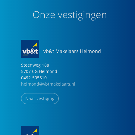
- De maandelijkse VVE-kosten bedragen voor de
berging 25,94 (begroting 2025);
Onze vestigingen
- De maandelijkse VVE-kosten bedragen voor de
parkeerplek 43,24 (begroting 2025);
- Verkoper heeft een vaste projectnotaris.
vb&t Makelaars Helmond
Steenweg
18
a
5707 CG
Helmond
0492-505510
helmond@vbtmakelaars.nl
Naar vestiging