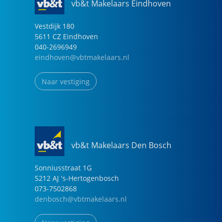
vb&t Makelaars Eindhoven
Vestdijk
180
5611 CZ
Eindhoven
040-2696949
eindhoven@vbtmakelaars.nl
Naar vestiging
vb&t Makelaars Den Bosch
Sonniusstraat
1
G
5212 AJ
's-Hertogenbosch
073-7502868
denbosch@vbtmakelaars.nl