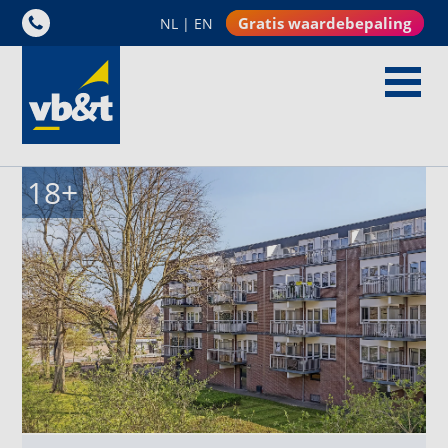
Gratis waardebepaling
NL
|
EN
18
+