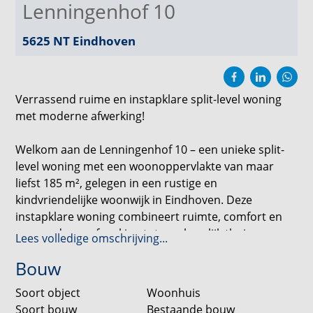
Lenningenhof 10
5625 NT
Eindhoven
Verrassend ruime en instapklare split-level woning
met moderne afwerking!
Welkom aan de Lenningenhof 10 – een unieke split-
level woning met een woonoppervlakte van maar
liefst 185 m², gelegen in een rustige en
kindvriendelijke woonwijk in Eindhoven. Deze
instapklare woning combineert ruimte, comfort en
een moderne afwerking tot een heerlijk thuis voor
Lees volledige omschrijving...
het hele gezin.
Bouw
Kenmerken:
Soort object
Woonhuis
- Energielabel A
Soort bouw
Bestaande bouw