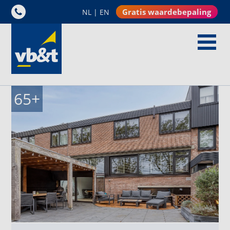
Gratis waardebepaling
NL
|
EN
65
+